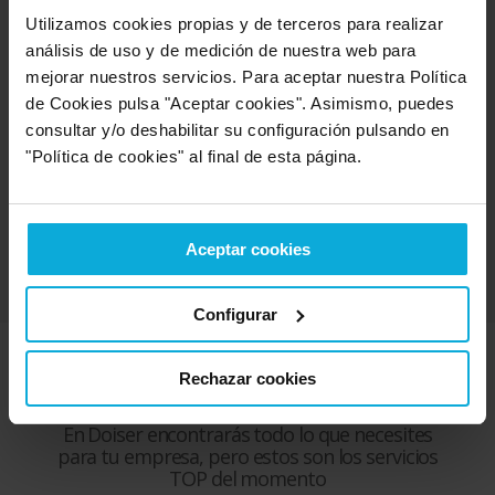
deben hacer en este caso? ¿Quedan también exonerada su
Utilizamos cookies propias y de terceros para realizar
parte de la deuda cuando se inicia un proceso de Segunda
Oportunidad?
análisis de uso y de medición de nuestra web para
mejorar nuestros servicios. Para aceptar nuestra Política
Los
expertos de Libertad Sin Deudas
han publicado un
de Cookies pulsa "Aceptar cookies". Asimismo, puedes
artículo aclarando todas las dudas que suelen surgir en este
consultar y/o deshabilitar su configuración pulsando en
supuesto y cuáles son las acciones que deben llevarse a cabo.
"Política de cookies" al final de esta página.
Puedes leerlo haciendo clic
en el siguiente enlace
.
Ver la sección de Ley de segunda oportunidad
Aceptar cookies
Configurar
Rechazar cookies
Servicios más demandados
En Doiser encontrarás todo lo que necesites
para tu empresa, pero estos son los servicios
TOP del momento