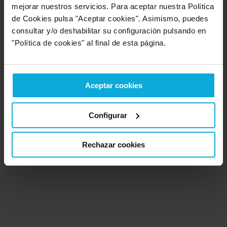
mejorar nuestros servicios. Para aceptar nuestra Política
de Cookies pulsa "Aceptar cookies". Asimismo, puedes
consultar y/o deshabilitar su configuración pulsando en
Empresa relacionada con la categoría: Asesoramiento
jurídico
"Política de cookies" al final de esta página.
Ir a Asesoramiento jurídico
Aceptar cookies
Ubicación de Legalis Consultores
Configurar
Rechazar cookies