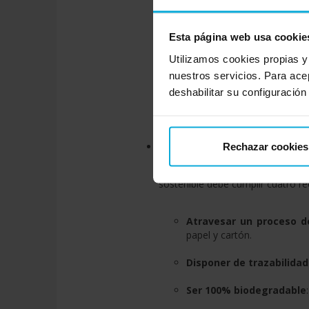
Tinta basada en soja
: es
Esta página web usa cookie
Utilizamos cookies propias y
Tinta a base de aceite d
nuestros servicios. Para ace
Otros aceites vegetale
deshabilitar su configuración
ligeramente más alto.
Materiales que no dañan el p
Rechazar cookies
Este es uno de los ámbitos dond
sostenible debe cumplir cuatro r
Atravesar un proceso de 
papel y cartón.
Disponer de trazabilida
Ser 100% biodegradable