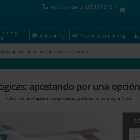
937.127.310
Atención al cliente
nternet y
Artículo relacionado con la sección de
Imprenta y servicios gráficos
Outsourcing
Publicidad y marketing
IC
ógicas: apostando por una opción más sostenible
ógicas: apostando por una opción
Artículo sobre
Imprenta y servicios gráficos
publicado por Doiser
S