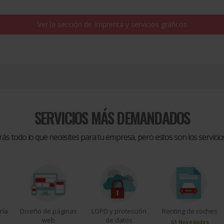
Ver la sección de
Imprenta y servicios gráficos
SERVICIOS MÁS DEMANDADOS
rás todo lo que necesites para tu empresa, pero estos son los servic
ría
Diseño de páginas
LOPD y protección
Renting de coches
web
de datos
61 Novedades