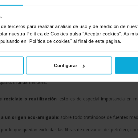
 una de las más utilizadas, ya que reproduce una excelente calidad, co
s
 de terceros para realizar análisis de uso y de medición de nue
e linaza
: la segunda más popular, gracias a su calidad y bajo coste.
ptar nuestra Política de Cookies pulsa "Aceptar cookies". Asimi
s
: destacan el maíz, la canola y el cártamo, aunque su acabado 
 pulsando en "Política de cookies" al final de esta página.
laneta
Configurar
e más se ha innovado en beneficio de la naturaleza. Para conside
equisitos fundamentales:
reciclaje o reutilización
: esto es de especial importancia en ma
d a un origen eco-amigable
: sobre todo tratándose de fuentes mad
: por lo que quedan excluidas las fibras de derivados del petróleo, com