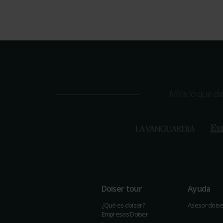
Míra lo que d
Doiser tour
Ayuda
¿Qué es doiser?
Asesor doise
Empresas Doiser