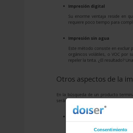
Impresión digital
Su enorme ventaja reside en que
requiere poco tiempo para comple
Impresión sin agua
Este método consiste en excluir p
orgánicos volátiles, o VOC por su
repeler la tinta. ¿El resultado? 
Otros aspectos de la i
En la búsqueda de un producto termin
serán factores decisivos que no solo rep
Tintas ecológicas
Las tintas con base de petróleo
Consentimiento
medioambiental. Como alternativa 