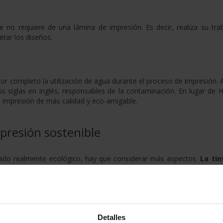
 no requiere de una lámina de impresión. Es decir, realiza su trab
tar los diseños.
or completo la utilización de agua durante el proceso de impresión. A
s siglas en inglés, responsables de la contaminación. En lugar de H
Una impresión de más calidad y eco-amigable.
mpresión sostenible
ado realmente ecológico, hay que considerar más aspectos.
La tin
ercutirán en la calidad, sino también en la sostenibilidad del proceso.
 o plástico son muy contaminantes. Si bien logran buenos acabados,
Detalles
existen tintas basadas en aceites vegetales, dentro de las que desta