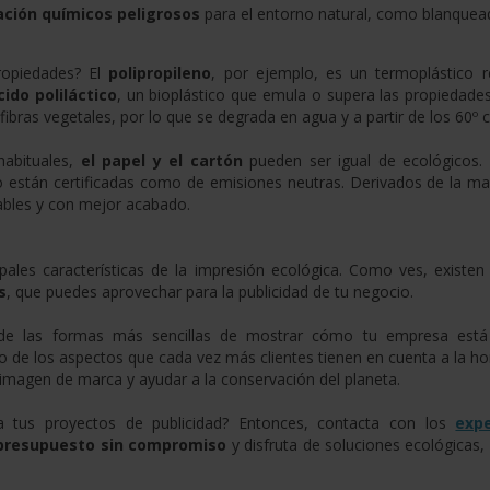
ación químicos peligrosos
para el entorno natural, como blanquea
ropiedades? El
polipropileno
, por ejemplo, es un termoplástico re
cido poliláctico
, un bioplástico que emula o supera las propiedade
fibras vegetales, por lo que se degrada en agua y a partir de los 60º 
habituales,
el papel y el cartón
pueden ser igual de ecológicos. 
do están certificadas como de emisiones neutras. Derivados de la ma
bles y con mejor acabado.
pales características de la impresión ecológica. Como ves, existen
s
, que puedes aprovechar para la publicidad de tu negocio.
de las formas más sencillas de mostrar cómo tu empresa está
o de los aspectos que cada vez más clientes tienen en cuenta a la ho
u imagen de marca y ayudar a la conservación del planeta.
a tus proyectos de publicidad? Entonces, contacta con los
exp
presupuesto sin compromiso
y disfruta de soluciones ecológicas,