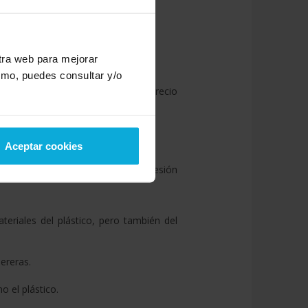
mparable a las tintas tradicionales.
stra web para mejorar
smo, puedes consultar y/o
no sea el mejor y supongan un precio
Aceptar cookies
rarse como tal, una base de impresión
teriales del plástico, pero también del
ereras.
o el plástico.