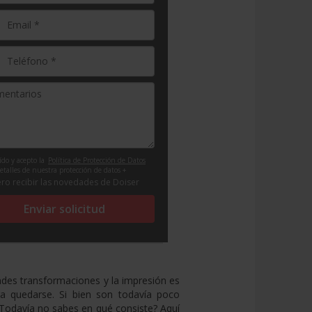
ído y acepto la
Política de Protección de Datos
etalles de nuestra protección de datos +
ro recibir las novedades de Doiser
Enviar solicitud
andes transformaciones y la impresión es
ra quedarse. Si bien son todavía poco
Todavía no sabes en qué consiste? Aquí