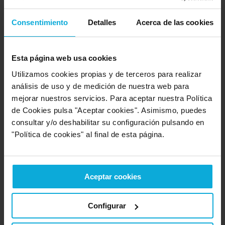
vinculaciones.
Hasta 15 métodos multiverificación para aumentar el
Consentimiento
Detalles
Acerca de las cookies
nivel de seguridad.
Control de accesos estándar como la zona horaria,
vacaciones, combinación de acceso, etc.
Alarma de coacción.
Esta página web usa cookies
Interruptor de sabotaje y múltiples salidas de alarma.
Utilizamos cookies propias y de terceros para realizar
Opción de display y multilenguaje.
análisis de uso y de medición de nuestra web para
mejorar nuestros servicios. Para aceptar nuestra Política
¿Qué te ofrecemos con esta oferta del sistema de
de Cookies pulsa "Aceptar cookies". Asimismo, puedes
control de presencia EM42?
consultar y/o deshabilitar su configuración pulsando en
Terminal EM42 para el control de presencia de
"Política de cookies" al final de esta página.
trabajadores
por solo 350,00 € + IVA
(
PVP: 650,00 € + IVA
)
Precio para sistema con licencia básica.
Aceptar cookies
Consultar precio para sistema con aplicación web
Configurar