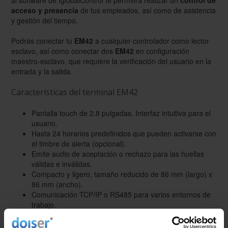
acceso y presencia
de tus empleados, así como de asistencia
y gestión del tiempo.
Podrás conectar tu
EM42
a cualquier controlador como lector
esclavo, así como conectar dos
EM42
en configuración
maestro-esclavo, que requiere la verificación del usuario en la
entrada y la salida.
Características del terminal EM42
Pantalla touch de 2.8 pulgadas. Interfaz intuitiva para el
usuario.
Hasta 24 horarios predefinidos que pueden activarse con
el timbre de alerta (opcional).
Emite audio de aceptación o rechazo para las huellas
válidas e inválidas.
Compacto y ligero, tamaño reducido de 86 mm (largo) x
86 mm (ancho).
Comunicación TCP/IP o RS485 para varios entornos de
trabajo.
Memoria USB para la administración de datos offline.
Entrada auxiliar con mayor flexibilidad para