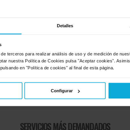
Detalles d
Rapidez
ez y profesionalidad del presupuesto
Amabilidad
Detalles
Calidad / pr
Oferta ofrec
s
 de terceros para realizar análisis de uso y de medición de nue
Detalles d
ptar nuestra Política de Cookies pulsa "Aceptar cookies". Asimi
Rapidez
n comentario".
 pulsando en "Política de cookies" al final de esta página.
Amabilidad
Calidad / pr
Configurar
SERVICIOS MÁS DEMANDADOS