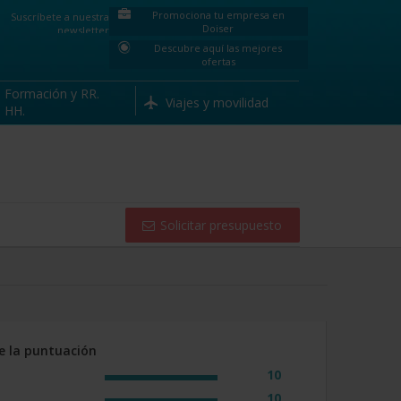
Promociona tu empresa en
Suscríbete a nuestra
Solicitar presupuesto
Doiser
Descuento
newsletter
Descubre aquí las mejores
ofertas
Formación y RR.
Viajes y movilidad
HH.
Solicitar presupuesto
e la puntuación
10
10