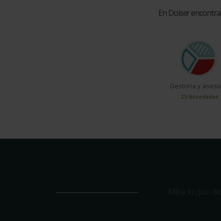
En Doiser encontra
Gestoría y aseso
25 Novedades
Míra lo que d