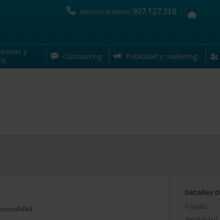
937.127.310
Atención al cliente
hasta
20% 
nternet y
Outsourcing
Publicidad y marketing
IC
Detalles d
Rapidez
sionalidad
Amabilidad