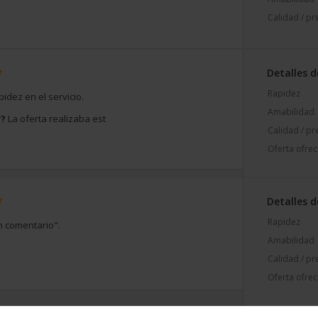
Calidad / pr
Detalles d
Rapidez
pidez en el servicio.
Amabilidad
r?
La oferta realizaba est
Calidad / pr
Oferta ofrec
Detalles d
Rapidez
n comentario".
Amabilidad
Calidad / pr
Oferta ofrec