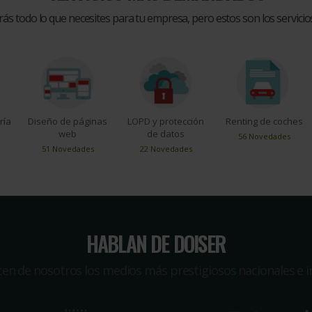
rás todo lo que necesites para tu empresa, pero estos son los servic
ría
Diseño de páginas
LOPD y protección
Renting de coches
web
de datos
56 Novedades
51 Novedades
22 Novedades
HABLAN DE DOISER
icen de nosotros los medios más prestigiosos nacionales e i