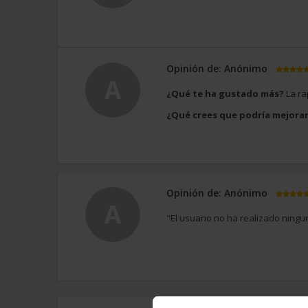
Opinión de: Anónimo
A
¿Qué te ha gustado más?
La ra
¿Qué crees que podría mejora
Opinión de: Anónimo
A
"El usuario no ha realizado ningu