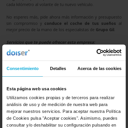
cada kilómetro al volante de tu nuevo vehículo.
No esperes más, pide ahora más información y presupuesto
sin compromiso y
conduce el coche de tus sueños
al
mejor precio de la mano de los especialistas de
Grupo Gil
.
Servicios que te puede ofrecer esta empresa:
Venta de coches nuevos y de ocasión.
Venta de vehículos comerciales nuevos y de ocasión.
Renting de coches.
Consentimiento
Detalles
Acerca de las cookies
Renting de vehículos comerciales.
Servicio integral de taller.
Esta página web usa cookies
Utilizamos cookies propias y de terceros para realizar
análisis de uso y de medición de nuestra web para
Empresa relacionada con la categoría: Renting de
coches
mejorar nuestros servicios. Para aceptar nuestra Política
de Cookies pulsa "Aceptar cookies". Asimismo, puedes
Ir a Renting de coches
consultar y/o deshabilitar su configuración pulsando en