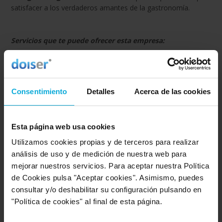
satisfacer a los verdaderos amantes de la gastronomía.
Servicios que te puede ofrecer esta empresa:
Lotes de productos gallegos.
Cestas de Navidad para celiacos.
Cestas de Navidad veganas.
Consentimiento
Detalles
Acerca de las cookies
Esta página web usa cookies
Empresa relacionada con la categoría: Cestas de
Navidad y botellas de vino
Utilizamos cookies propias y de terceros para realizar
análisis de uso y de medición de nuestra web para
Ir a Cestas de Navidad y botellas de vino
mejorar nuestros servicios. Para aceptar nuestra Política
de Cookies pulsa "Aceptar cookies". Asimismo, puedes
consultar y/o deshabilitar su configuración pulsando en
Ubicación de Ego Galego
"Política de cookies" al final de esta página.