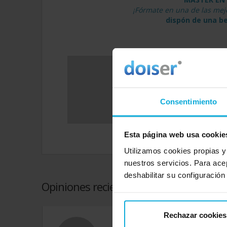
¡Fórmate en una de las me
dispón de una b
Oferta relacionada con 
Ir a Má
Consentimiento
Esta página web usa cookie
Utilizamos cookies propias y
nuestros servicios. Para ace
deshabilitar su configuración
Opiniones recientes de la empresa que
Rechazar cookies
Opinión de: Anónimo