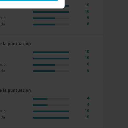
10
10
6
ecio
6
ida
e la puntuación
10
10
6
ecio
6
ida
e la puntuación
4
4
10
ecio
10
ida