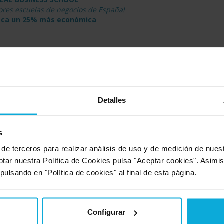
jores escuelas de negocios de España!
eca un 25% más económica
la categoría: Másters y posgrados
sters y posgrados
Detalles
s
 de terceros para realizar análisis de uso y de medición de nue
ptar nuestra Política de Cookies pulsa "Aceptar cookies". Asimi
 pulsando en "Política de cookies" al final de esta página.
 ofrece esta oferta
Configurar
Detalles d