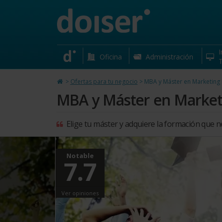
MBA y Máster en Marketing Digital o
I
Oficina
Administración
T
>
Ofertas para tu negocio
>
MBA y Máster en Marketing D
MBA y Máster en Marketi
Elige tu máster y adquiere la formación que n
Notable
7.7
Ver opiniones