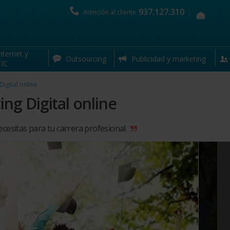
937.127.310
nline
Atención al cliente
nternet y
Outsourcing
Publicidad y marketing
IC
igital online
ng Digital online
ecesitas para tu carrera profesional.