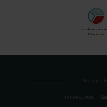
Gestoría y aseso
25 Novedades
Míra lo que d