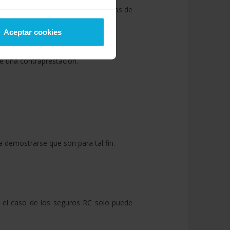
o para alguno de los siguientes tipos de
Aceptar cookies
 una contraprestación.
 demostrarse que son para tal fin.
en el caso de los seguros RC solo puede