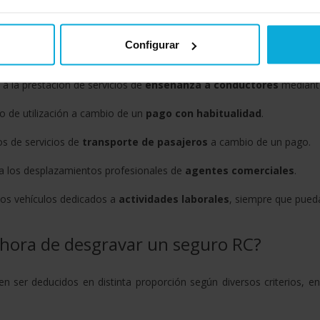
 es posible deducir el pago de este tipo de seguro si se ha contratad
Configurar
os al transporte de mercancías.
a la prestación de servicios de
enseñanza a conductores
mediante
 de utilización a cambio de un
pago con habitualidad
.
os de servicios de
transporte de pasajeros
a cambio de un pago.
ara los desplazamientos profesionales de
agentes comerciales
.
 los vehículos dedicados a
actividades laborales
, siempre que pueda
 hora de desgravar un seguro RC?
n ser deducidos en distinta proporción según diversos criterios, 