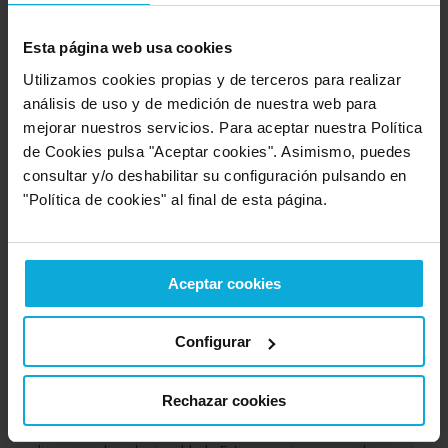
instrumentos que buscan identificar y corregir las
desigualdades de género presentes en el ámbito laboral.
Esta página web usa cookies
Estos deben contener medidas concretas y efectivas para
Utilizamos cookies propias y de terceros para realizar
garantizar la igualdad de trato y de oportunidades entre
análisis de uso y de medición de nuestra web para
mujeres y hombres.
mejorar nuestros servicios. Para aceptar nuestra Política
La elaboración de estos planes requiere la participación activa
de Cookies pulsa "Aceptar cookies". Asimismo, puedes
de los trabajadores y sus representantes, así como la
consultar y/o deshabilitar su configuración pulsando en
consulta a la Inspección de Trabajo y Seguridad Social. Este
"Política de cookies" al final de esta página.
enfoque participativo tiene como objetivo
asegurar la
viabilidad y eficacia de las medidas propuestas
, así
como fomentar un compromiso colectivo con la igualdad de
género en el entorno laboral.
Aceptar cookies
Sanciones por incumplimiento
Configurar
Rechazar cookies
El Real Decreto-Ley 6/2019 establece sanciones para las
empresas que no cumplan con la obligación de elaborar y