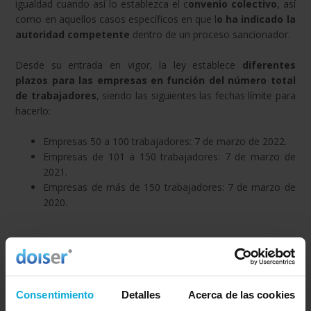
igualdad cuando así lo establezca el c
onvenio colectivo
, así
como en aquellos casos específicos en que l
o ha indicado la
autoridad competente
dentro de un proceso sancionador.
Desde su entrada en vigor, la ley establece
diferentes
plazos para las empresas en función del número total
de trabajadores
, siendo las siguientes las fechas límite para
hacerlo:
Empresas 50 a 100 trabajadores: 7 de marzo de 2022.
Empresas de 101 a 150 trabajadores: 7 de marzo de
2021.
Empresas de más de 150 trabajadores: 7 de marzo de
2020.
Contenido y elaboración de los
planes de igualdad
Consentimiento
Detalles
Acerca de las cookies
Como comentábamos, los planes de igualdad son