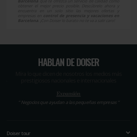
Barcelona
que te ofrezca un servicio de calidad como
obtener el mejor precio posible. Descúbrelo ahora y
encuentra en un solo sitio las mejores ofertas y
empresas en
control de presencia y vacaciones en
Barcelona
. ¡Con Doiser lo barato no te va a salir caro!
HABLAN DE DOISER
Míra lo que dicen de nosotros los medios más
prestigiosos nacionales e internacionales
“
Negocios que ayudan a las pequeñas empresas
“
Doiser tour