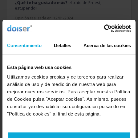
¿Qué te ha gustado más?
el trato de Ernest,
estupendo!!
Opinión realizada en: 12/01/2024
Valoración realizada sobre esta oferta
Detalles de la puntuación
Consentimiento
Detalles
Acerca de las cookies
10
Rapidez
10
Amabilidad
10
Calidad / precio
Esta página web usa cookies
Utilizamos cookies propias y de terceros para realizar
análisis de uso y de medición de nuestra web para
Empresa valorada:
10.0
mejorar nuestros servicios. Para aceptar nuestra Política
Acquajet
de Cookies pulsa "Aceptar cookies". Asimismo, puedes
Empresa que ofrece servicio en:
consultar y/o deshabilitar su configuración pulsando en
Barcelona
"Política de cookies" al final de esta página.
Opinión de: Anónimo
¿Qué te ha gustado más?
Calidad-precio