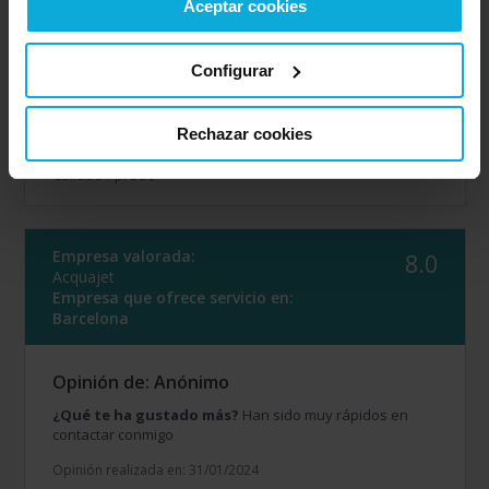
Aceptar cookies
Opinión realizada en: 23/02/2024
Configurar
Detalles de la puntuación
10
Rapidez
Rechazar cookies
10
Amabilidad
10
Calidad / precio
Empresa valorada:
8.0
Acquajet
Empresa que ofrece servicio en:
Barcelona
Opinión de: Anónimo
¿Qué te ha gustado más?
Han sido muy rápidos en
contactar conmigo
Opinión realizada en: 31/01/2024