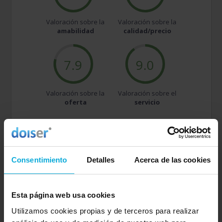
Valoración sobre la
Valoración sobre la
amabilidad
calidad/precio
7.9
9.0
Valoración sobre la
Valoración sobre el
oferta
servicio
Entre 8 y 10
(1230)
-
85%
Consentimiento
Detalles
Acerca de las cookies
Entre 6 y 8
(179)
-
12%
Entre 4 y 6
(31)
-
2%
Esta página web usa cookies
Utilizamos cookies propias y de terceros para realizar
Entre 2 y 4
(3)
-
0%