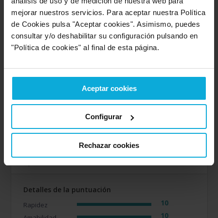
análisis de uso y de medición de nuestra web para
mejorar nuestros servicios. Para aceptar nuestra Política
Entre 0 y 2
-
0%
de Cookies pulsa "Aceptar cookies". Asimismo, puedes
consultar y/o deshabilitar su configuración pulsando en
"Política de cookies" al final de esta página.
Empresa valorada:
10.0
Acquajet
Aceptar cookies
Empresa que ofrece servicio en:
A
Coruña
Configurar
Opinión de: Anónimo
Rechazar cookies
¿Qué te ha gustado más?
Calidad-precio
Opinión realizada en: 23/02/2024
Detalles de la puntuación
10
Rapidez
10
Amabilidad