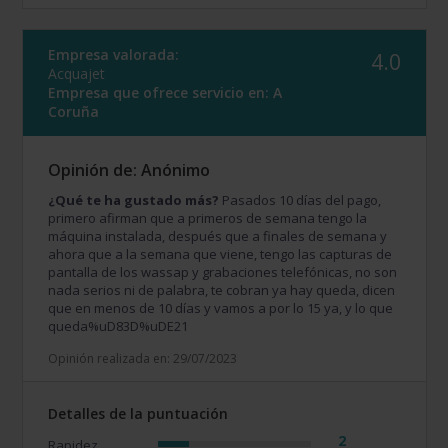
Empresa valorada:
4.0
Acquajet
Empresa que ofrece servicio en:
A
Coruña
Opinión de: Anónimo
¿Qué te ha gustado más?
Pasados 10 días del pago,
primero afirman que a primeros de semana tengo la
máquina instalada, después que a finales de semana y
ahora que a la semana que viene, tengo las capturas de
pantalla de los wassap y grabaciones telefónicas, no son
nada serios ni de palabra, te cobran ya hay queda, dicen
que en menos de 10 días y vamos a por lo 15 ya, y lo que
queda%uD83D%uDE21
Opinión realizada en: 29/07/2023
Detalles de la puntuación
2
Rapidez