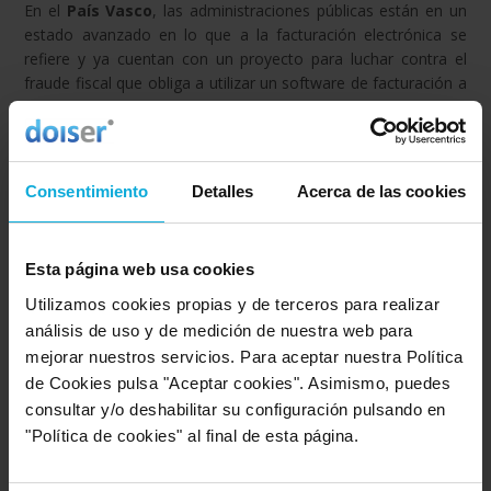
En el
País Vasco
, las administraciones públicas están en un
estado avanzado en lo que a la facturación electrónica se
refiere y ya cuentan con un proyecto para luchar contra el
fraude fiscal que obliga a utilizar un software de facturación a
todas las personas y empresas que lleven a cabo una
actividad económica. Este sistema, llamado
TicketBAI
,
permite a las Haciendas Forales vascas hacer un seguimiento
de todas las facturas emitidas y tener constancia de todas las
Consentimiento
Detalles
Acerca de las cookies
transacciones realizadas para cobrar los impuestos
correspondientes.
Esta página web usa cookies
Obligaciones de las empresas
Utilizamos cookies propias y de terceros para realizar
análisis de uso y de medición de nuestra web para
mejorar nuestros servicios. Para aceptar nuestra Política
A falta de la publicación de la normativa técnica que regule el
de Cookies pulsa "Aceptar cookies". Asimismo, puedes
nuevo sistema de facturación electrónica, las empresas
consultar y/o deshabilitar su configuración pulsando en
deberán:
"Política de cookies" al final de esta página.
Expedir y remitir
facturas electrónicas con otras
empresas y autónomos.