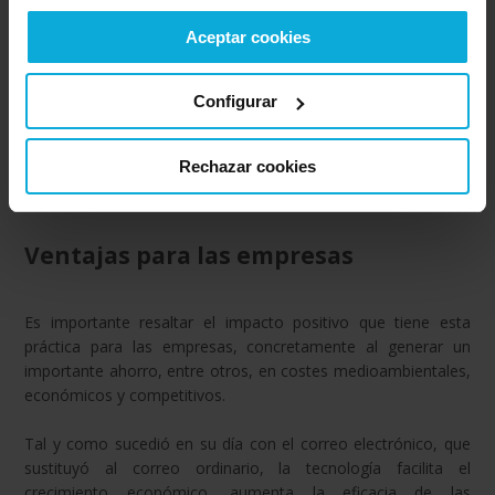
Aceptar cookies
Facilitar el acceso
, visualización, descarga e
impresión de la factura electrónica para los receptores.
Configurar
Mantener el acceso
de las facturas electrónicas
durante 4 años, aun cuando los destinatarios de estas
hubieren dejado de ser clientes de las empresas
Rechazar cookies
emisoras.
Ventajas para las empresas
Es importante resaltar el impacto positivo que tiene esta
práctica para las empresas, concretamente al generar un
importante ahorro, entre otros, en costes medioambientales,
económicos y competitivos.
Tal y como sucedió en su día con el correo electrónico, que
sustituyó al correo ordinario, la tecnología facilita el
crecimiento económico, aumenta la eficacia de las