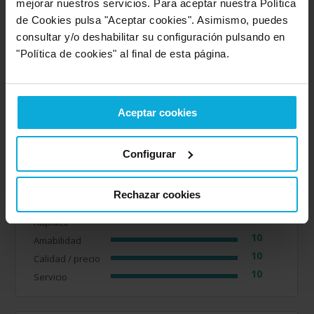
mejorar nuestros servicios. Para aceptar nuestra Política
de Cookies pulsa "Aceptar cookies". Asimismo, puedes
consultar y/o deshabilitar su configuración pulsando en
"Política de cookies" al final de esta página.
Opiniones recientes de la empresa que
ofrece esta oferta
Aceptar cookies
Opinión de: Anónimo
¿Qué te ha gustado más?
Amabilidad y compresión
Configurar
Rechazar cookies
Detalles de la puntuación
10
Rapidez
10
Amabilidad
10
Calidad / precio
10
Servicio