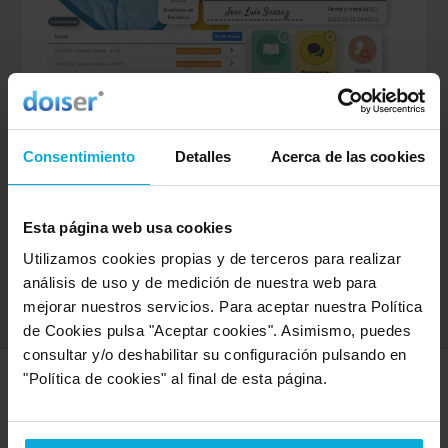
Software de gestión de RRHH
De pago por uso y en la nube. ¡Descubre la solución
Consentimiento
Detalles
Acerca de las cookies
definitiva para una gestión de personal más ágil y
eficiente!
Esta página web usa cookies
demo gratis
Utilizamos cookies propias y de terceros para realizar
análisis de uso y de medición de nuestra web para
Ver oferta
mejorar nuestros servicios. Para aceptar nuestra Política
de Cookies pulsa "Aceptar cookies". Asimismo, puedes
consultar y/o deshabilitar su configuración pulsando en
"Política de cookies" al final de esta página.
SERVICIOS MÁS DEMANDADOS
En Doiser encontrarás todo lo que necesites