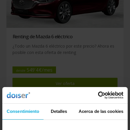
Renting de Mazda 6 eléctrico
¿Todo un Mazda 6 eléctrico por este precio? Ahora es
posible con esta oferta de renting
549
'
4
€/
mes
desde
Ver oferta
Consentimiento
Detalles
Acerca de las cookies