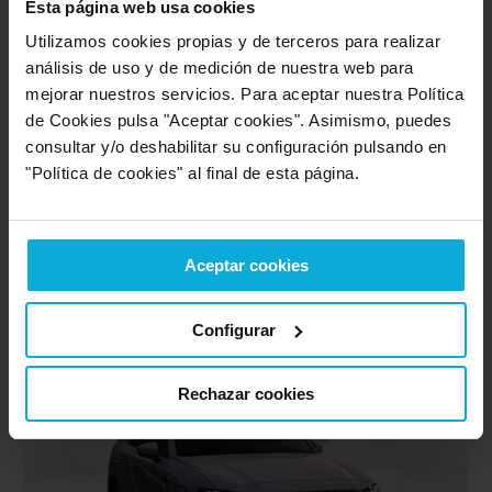
Esta página web usa cookies
Utilizamos cookies propias y de terceros para realizar
análisis de uso y de medición de nuestra web para
mejorar nuestros servicios. Para aceptar nuestra Política
de Cookies pulsa "Aceptar cookies". Asimismo, puedes
Renting de Mazda CX-30
consultar y/o deshabilitar su configuración pulsando en
"Política de cookies" al final de esta página.
Disfruta de tu Mazda CX-30 por muy poco dinero al
mes con esta oferta de renting
344
'
85
€/
mes
Aceptar cookies
desde
Ver oferta
Configurar
Rechazar cookies