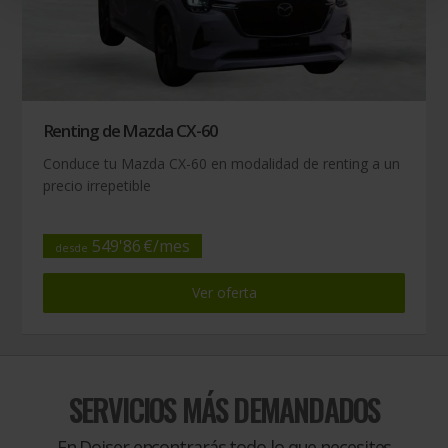
Renting de Mazda CX-60
Conduce tu Mazda CX-60 en modalidad de renting a un
precio irrepetible
549
'
86
€/
mes
desde
Ver oferta
SERVICIOS MÁS DEMANDADOS
En Doiser encontrarás todo lo que necesites