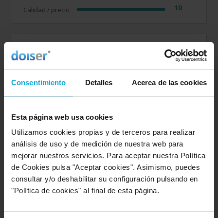
10
Calidad / precio
Opinión de: Anónimo
¿Qué te ha gustado más?
Han sido muy rápidos en
contactar conmigo
Consentimiento
Detalles
Acerca de las cookies
Detalles de la puntuación
Esta página web usa cookies
10
Rapidez
Utilizamos cookies propias y de terceros para realizar
8
Amabilidad
análisis de uso y de medición de nuestra web para
6
Calidad / precio
mejorar nuestros servicios. Para aceptar nuestra Política
de Cookies pulsa "Aceptar cookies". Asimismo, puedes
consultar y/o deshabilitar su configuración pulsando en
Opinión de: Anónimo
"Política de cookies" al final de esta página.
¿Qué te ha gustado más?
No lo sé todavía no se han
puesto en contacto, cobrar si