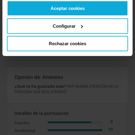
Aceptar cookies
Detalles de la puntuación
Configurar
2
Rapidez
8
Amabilidad
2
Rechazar cookies
Calidad / precio
8
Servicio
Opinión de: Anónimo
¿Qué te ha gustado más?
MUY BUENA ATENCIÓN DE LA
PERSONA QUE NOS ATENDIÓ
Detalles de la puntuación
8
Rapidez
10
Amabilidad