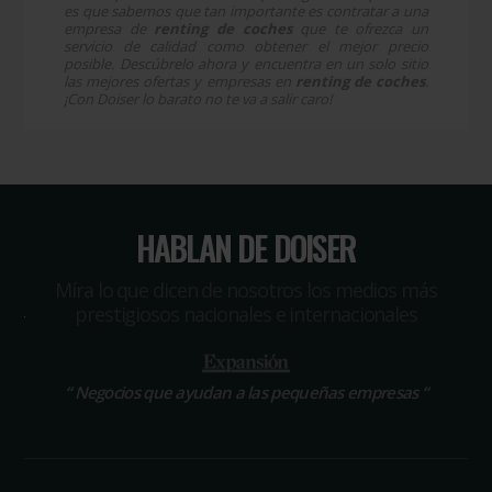
es que sabemos que tan importante es contratar a una
empresa de
renting de coches
que te ofrezca un
servicio de calidad como obtener el mejor precio
posible. Descúbrelo ahora y encuentra en un solo sitio
las mejores ofertas y empresas en
renting de coches
.
¡Con Doiser lo barato no te va a salir caro!
HABLAN DE DOISER
Míra lo que dicen de nosotros los medios más
prestigiosos nacionales e internacionales
“
El portal que ha revolucionado las compras profesionales
“
Negocios que ayudan a las pequeñas empresas
“
“