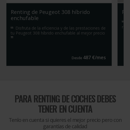
Renting de Peugeot 308 híbrido
Re
enchufable
Co
rent
Disfruta de la eficiencia y de las prestaciones de
tu Peugeot 308 híbrido enchufable al mejor precio
487
€/
mes
Desde
PARA
RENTING DE COCHES DEBES
TENER EN CUENTA
Tenlo en cuenta si quieres el mejor precio pero con
garantías de calidad