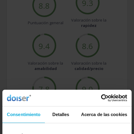
9.3
8.8
Valoración sobre la
Puntuación general
rapidez
9.4
8.6
Valoración sobre la
Valoración sobre la
amabilidad
calidad/precio
7.8
9.0
Valoración sobre la
Valoración sobre el
oferta
servicio
Consentimiento
Detalles
Acerca de las cookies