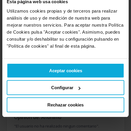
Entre 8 y 10
(1603)
-
85%
Esta página web usa cookies
Utilizamos cookies propias y de terceros para realizar
Entre 6 y 8
(233)
-
12%
análisis de uso y de medición de nuestra web para
mejorar nuestros servicios. Para aceptar nuestra Política
Entre 4 y 6
(42)
-
2%
de Cookies pulsa "Aceptar cookies". Asimismo, puedes
consultar y/o deshabilitar su configuración pulsando en
"Política de cookies" al final de esta página.
Entre 2 y 4
(4)
-
0%
Entre 0 y 2
-
0%
Aceptar cookies
Configurar
Empresa valorada:
6.7
Ayvens
Rechazar cookies
Opinión de: Anónimo
"El usuario no ha realizado ningun comentario".