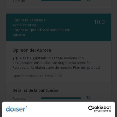
Servicio
Empresa valorada:
10.0
Acció Positiva
Empresa que ofrece servicio en:
Murcia
Opinión de: Aurora
¿Qué te ha gustado más?
Me atendieron y
solucionaron mis dudas con muy buena atención.
Rapidez en la elaboración de nuestro Plan de Igualdad.
Opinión realizada en: 09/07/2025
Detalles de la puntuación
10
Rapidez
10
Amabilidad
10
Calidad / precio