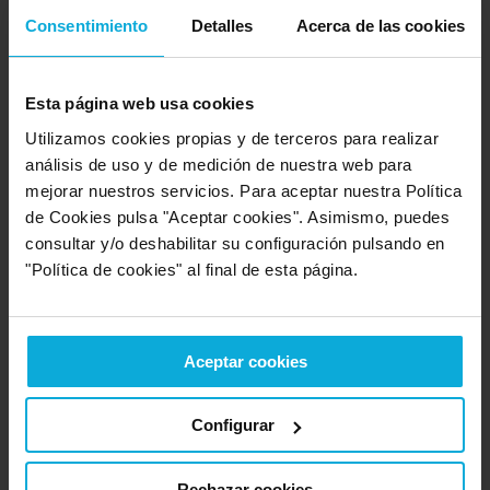
10
Servicio
Consentimiento
Detalles
Acerca de las cookies
Empresa valorada:
10.0
Esta página web usa cookies
Acció Positiva
Empresa que ofrece servicio en:
Utilizamos cookies propias y de terceros para realizar
Murcia
análisis de uso y de medición de nuestra web para
mejorar nuestros servicios. Para aceptar nuestra Política
Opinión de: MAR GARCIA
de Cookies pulsa "Aceptar cookies". Asimismo, puedes
consultar y/o deshabilitar su configuración pulsando en
¿Qué te ha gustado más?
Todo en general, rapidez,
amabilidad, calidad y servicio.
"Política de cookies" al final de esta página.
Opinión realizada en: 18/03/2025
Aceptar cookies
Detalles de la puntuación
10
Rapidez
10
Configurar
Amabilidad
10
Calidad / precio
10
Servicio
Rechazar cookies