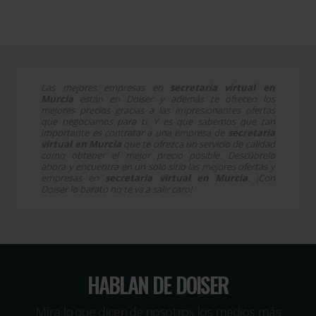
Las mejores empresas en
secretaria virtual en
Murcia
están en Doiser y además te ofrecen los
mejores precios gracias a las impresionantes ofertas
que negociamos para ti. Y es que sabemos que tan
importante es contratar a una empresa de
secretaria
virtual en Murcia
que te ofrezca un servicio de calidad
como obtener el mejor precio posible. Descúbrelo
ahora y encuentra en un solo sitio las mejores ofertas y
empresas en
secretaria virtual en Murcia
. ¡Con
Doiser lo barato no te va a salir caro!
HABLAN DE DOISER
Míra lo que dicen de nosotros los medios más