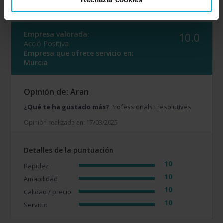
Empresa valorada:
10.0
Acció Positiva
Empresa que ofrece servicio en:
Murcia
Opinión de: Aran
¿Qué te ha gustado más?
Professionals i resolutives
Opinión realizada en: 17/03/2025
Detalles de la puntuación
10
Rapidez
10
Amabilidad
10
Calidad / precio
10
Servicio