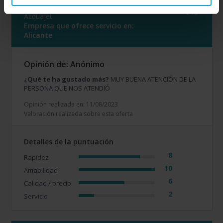
Empresa valorada:
6.5
Acquajet
Empresa que ofrece servicio en:
Alicante
Opinión de: Anónimo
¿Qué te ha gustado más?
MUY BUENA ATENCIÓN DE LA
PERSONA QUE NOS ATENDIÓ
Opinión realizada en: 11/08/2023
Valoración realizada sobre esta oferta
Detalles de la puntuación
8
Rapidez
10
Amabilidad
6
Calidad / precio
2
Servicio