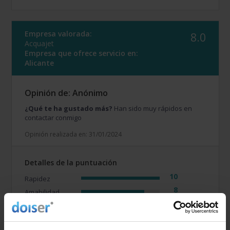
Empresa valorada:
8.0
Acquajet
Empresa que ofrece servicio en:
Alicante
Opinión de: Anónimo
¿Qué te ha gustado más?
Han sido muy rápidos en
contactar conmigo
Opinión realizada en: 31/01/2024
Detalles de la puntuación
10
Rapidez
8
Amabilidad
6
Calidad / precio