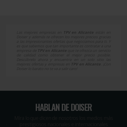
Las mejores empresas en
TPV en Alicante
están en
Doiser y además te ofrecen los mejores precios gracias
a las impresionantes ofertas que negociamos para ti. Y
es que sabemos que tan importante es contratar a una
empresa de
TPV en Alicante
que te ofrezca un servicio
de calidad como obtener el mejor precio posible.
Descúbrelo ahora y encuentra en un solo sitio las
mejores ofertas y empresas en
TPV en Alicante
. ¡Con
Doiser lo barato no te va a salir caro!
HABLAN DE DOISER
Míra lo que dicen de nosotros los medios más
prestigiosos nacionales e internacionales