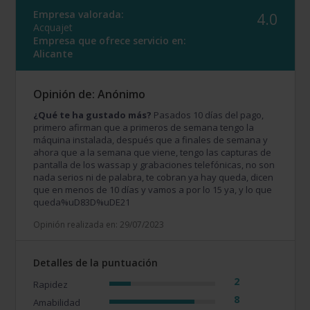
Empresa valorada:
4.0
Acquajet
Empresa que ofrece servicio en:
Alicante
Opinión de: Anónimo
¿Qué te ha gustado más?
Pasados 10 días del pago,
primero afirman que a primeros de semana tengo la
máquina instalada, después que a finales de semana y
ahora que a la semana que viene, tengo las capturas de
pantalla de los wassap y grabaciones telefónicas, no son
nada serios ni de palabra, te cobran ya hay queda, dicen
que en menos de 10 días y vamos a por lo 15 ya, y lo que
queda%uD83D%uDE21
Opinión realizada en: 29/07/2023
Detalles de la puntuación
2
Rapidez
8
Amabilidad