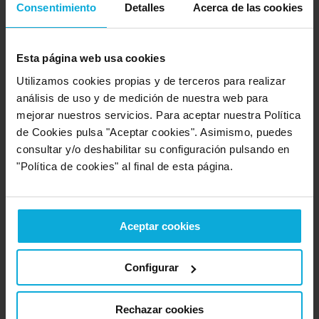
Consentimiento
Detalles
Acerca de las cookies
Empresa valorada:
5.0
Acquajet
Empresa que ofrece servicio en:
Esta página web usa cookies
Alicante
Utilizamos cookies propias y de terceros para realizar
análisis de uso y de medición de nuestra web para
Opinión de: Anónimo
mejorar nuestros servicios. Para aceptar nuestra Política
¿Qué te ha gustado más?
No lo sé todavía no se han
de Cookies pulsa "Aceptar cookies". Asimismo, puedes
puesto en contacto, cobrar si
consultar y/o deshabilitar su configuración pulsando en
Opinión realizada en: 11/08/2023
"Política de cookies" al final de esta página.
Detalles de la puntuación
2
Rapidez
Aceptar cookies
8
Amabilidad
2
Calidad / precio
Configurar
8
Servicio
Rechazar cookies