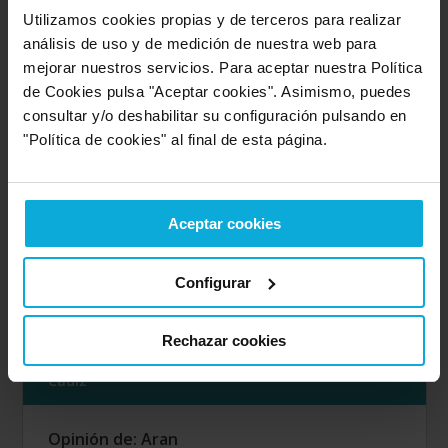
Opinión de: MAR GARCIA
Utilizamos cookies propias y de terceros para realizar
¿Qué te ha gustado más?
Todo en general, rapidez,
análisis de uso y de medición de nuestra web para
amabilidad, calidad y servicio.
mejorar nuestros servicios. Para aceptar nuestra Política
Opinión realizada en: 18/03/2025
de Cookies pulsa "Aceptar cookies". Asimismo, puedes
consultar y/o deshabilitar su configuración pulsando en
Detalles de la puntuación
"Política de cookies" al final de esta página.
10
Rapidez
10
Amabilidad
10
Calidad / precio
Aceptar cookies
10
Servicio
Configurar
Empresa valorada:
10.0
Rechazar cookies
Acció Positiva
Empresa que ofrece servicio en:
Cádiz
Opinión de: Aran