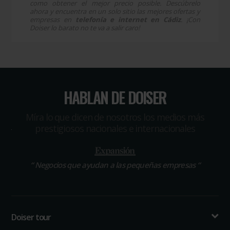
como obtener el mejor precio posible. Descúbrelo
ahora y encuentra en un solo sitio las mejores ofertas y
empresas en
telefonía e internet en Cádiz
. ¡Con
Doiser lo barato no te va a salir caro!
HABLAN DE DOISER
Míra lo que dicen de nosotros los medios más
prestigiosos nacionales e internacionales
“
Negocios que ayudan a las pequeñas empresas
“
Doiser tour