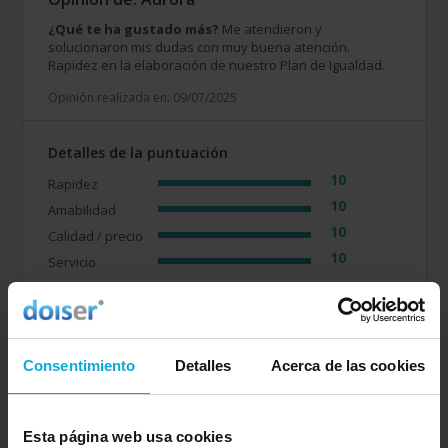
¿Qué te ha gustado más?
Me atendieron y
solucionaron mis dudas con muy buena atención.
Rapidez en la elaboración de nuestro Plan de Igualdad.
Opinión realizada en: 09/07/2025
Detalles de la puntuación
10
Rapidez
10
Amabilidad
10
Calidad / precio
10
Servicio
Empresa valorada:
10.0
Acció Positiva
Consentimiento
Detalles
Acerca de las cookies
Empresa que ofrece servicio en:
Cádiz
Esta página web usa cookies