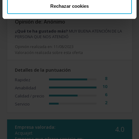
Murcia
Rechazar cookies
Opinión de: Anónimo
¿Qué te ha gustado más?
MUY BUENA ATENCIÓN DE LA
PERSONA QUE NOS ATENDIÓ
Opinión realizada en: 11/08/2023
Valoración realizada sobre esta oferta
Detalles de la puntuación
8
Rapidez
10
Amabilidad
6
Calidad / precio
2
Servicio
Empresa valorada:
4.0
Acquajet
Empresa que ofrece servicio en: