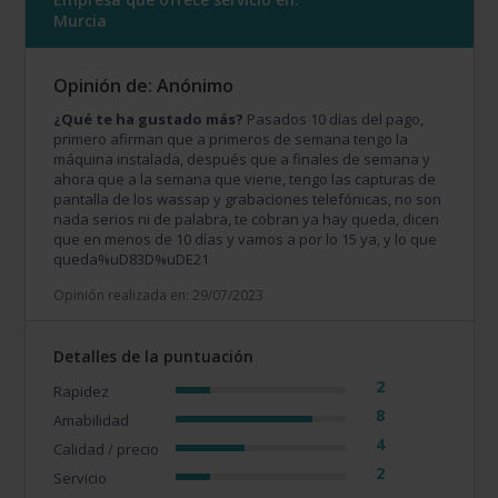
Murcia
Opinión de: Anónimo
¿Qué te ha gustado más?
Pasados 10 días del pago,
primero afirman que a primeros de semana tengo la
máquina instalada, después que a finales de semana y
ahora que a la semana que viene, tengo las capturas de
pantalla de los wassap y grabaciones telefónicas, no son
nada serios ni de palabra, te cobran ya hay queda, dicen
que en menos de 10 días y vamos a por lo 15 ya, y lo que
queda%uD83D%uDE21
Opinión realizada en: 29/07/2023
Detalles de la puntuación
2
Rapidez
8
Amabilidad
4
Calidad / precio
2
Servicio