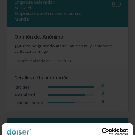
Empresa valorada:
8.0
Acquajet
Empresa que ofrece servicio en:
Murcia
Opinión de: Anónimo
¿Qué te ha gustado más?
Han sido muy rápidos en
contactar conmigo
Opinión realizada en: 31/01/2024
Detalles de la puntuación
10
Rapidez
8
Amabilidad
6
Calidad / precio
Empresa valorada:
5.0
Acquajet