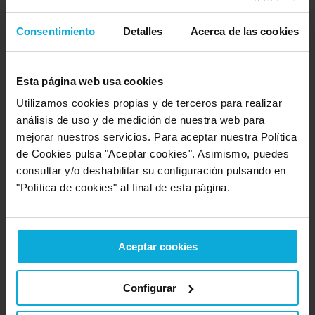
Empresa que ofrece servicio en:
Murcia
Consentimiento
Detalles
Acerca de las cookies
Opinión de: Anónimo
¿Qué te ha gustado más?
No lo sé todavía no se han
Esta página web usa cookies
puesto en contacto, cobrar si
Utilizamos cookies propias y de terceros para realizar
Opinión realizada en: 11/08/2023
análisis de uso y de medición de nuestra web para
mejorar nuestros servicios. Para aceptar nuestra Política
Detalles de la puntuación
de Cookies pulsa "Aceptar cookies". Asimismo, puedes
consultar y/o deshabilitar su configuración pulsando en
2
Rapidez
"Política de cookies" al final de esta página.
8
Amabilidad
2
Calidad / precio
8
Servicio
Aceptar cookies
Empresa valorada:
6.5
Configurar
Acquajet
Empresa que ofrece servicio en: