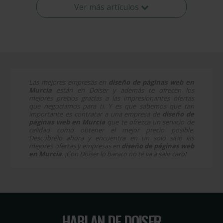
Ver más artículos
Las mejores empresas en
diseño de páginas web en
Murcia
están en Doiser y además te ofrecen los
mejores precios gracias a las impresionantes ofertas
que negociamos para ti. Y es que sabemos que tan
importante es contratar a una empresa de
diseño de
páginas web en Murcia
que te ofrezca un servicio de
calidad como obtener el mejor precio posible.
Descúbrelo ahora y encuentra en un solo sitio las
mejores ofertas y empresas en
diseño de páginas web
en Murcia
. ¡Con Doiser lo barato no te va a salir caro!
HABLAN DE DOISER