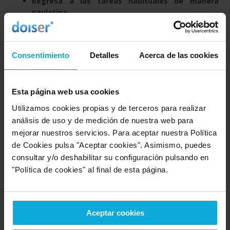
Regresa a las tareas habituales de manera
paulatina.
No es bueno pasar de tener todo el tiempo del mundo
para hacer en cada momento lo que te apetezca a
Consentimiento
Detalles
Acerca de las cookies
estar hasta el cuello de tareas. Cambia de manera
progresiva los horarios y
sigue manteniendo los
tiempos de descanso
. Dedica también espacio al
ocio.
Esta página web usa cookies
Utilizamos cookies propias y de terceros para realizar
Pero ¿y si la tristeza que sientes es una alerta de que
análisis de uso y de medición de nuestra web para
tu trabajo te hace infeliz
? Quizá debes tomar
mejorar nuestros servicios. Para aceptar nuestra Política
medidas al respecto y plantearte las cosas que te
de Cookies pulsa "Aceptar cookies". Asimismo, puedes
hacen sentirte mal. Plantea alternativas de cambio.
consultar y/o deshabilitar su configuración pulsando en
"Política de cookies" al final de esta página.
Nuevos planes
¿Y volver a la rutina saliendo de la misma? Busca
actividades que te apetezca hacer: cursillos, talleres,
Aceptar cookies
excursiones de grupos, etc. Practicar un nuevo deporte