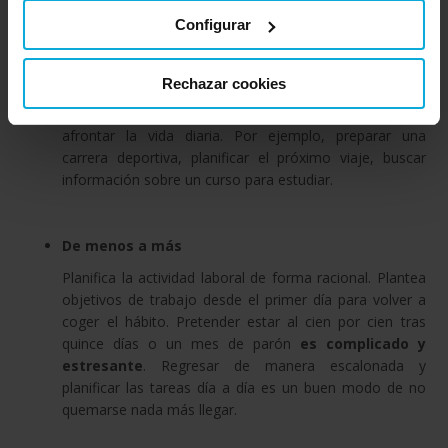
siempre estimula y carga las pilas.
Configurar
Crea tu nueva agenda con lo que te apetezca hacer.
Así, la rutina no será tan dura y
tendrás nuevos
Rechazar cookies
alicientes
. Plantearse objetivos renovados y metas
ayuda a mirar hacia delante. Son estímulos para
afrontar la vida diaria. Por ejemplo, preparar una
carrera deportiva, planificar el próximo viaje, buscar
información sobre un curso para estudiar.
De menos a más
Planifica la actividad laboral de forma racional. Plantea
objetivos de trabajo desde el primer día para volver a
coger el hábito. Pretender estar al cien por cien tras
quince días o un mes de parón
es complicado y
estresante
. Regresar de manera escalonada y
planificar las tareas día a día es un buen modo de no
quemarse nada más llegar.