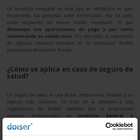
Un beneficio innegable de este tipo de retribución es que,
fiscalmente, las personas salen beneficiadas. Por un lado,
están recibiendo un menor sueldo monetario, lo que
disminuye sus aportaciones de pago y por tanto
aumentando su sueldo neto
. Por otro lado, la adquisición
de algunos servicios incluidos en la retribución flexible
proporciona descuentos fiscales.
¿Cómo se aplica en caso de seguro de
salud?
Un seguro de salud es una de las retribuciones flexibles y en
especie más comunes. Se trata de la afiliación a una
organización del ámbito sanitario que te proporciona
servicios profesionales en
medicina general y
especialidades
. Cuando las personas desean atención en
estos centros y aseguradoras, los precios pueden resultarles
algo elevados según las coberturas. Sin embargo, si utilizas la