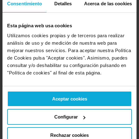
carta del seguro médico desde la empresa, los precios son
Consentimiento
Detalles
Acerca de las cookies
menores.
¿A qué modalidad pertenecen?
Esta página web usa cookies
En principio, la retribución de tipo flexible
es
Utilizamos cookies propias y de terceros para realizar
voluntaria
, por lo que encajaría dentro de la
análisis de uso y de medición de nuestra web para
modalidad abierta. En los
seguros de salud
mejorar nuestros servicios. Para aceptar nuestra Política
colectivos
se pueden encontrar condiciones abiertas o
de Cookies pulsa "Aceptar cookies". Asimismo, puedes
cerradas, según sea competente el empleado o no
consultar y/o deshabilitar su configuración pulsando en
para elegirlo.
"Política de cookies" al final de esta página.
Ventajas
Las ventajas de este servicio son innegables, ya que
permiten que personas con cualquier rango de sueldo
Aceptar cookies
reciban
atención sanitaria de primer nivel
. Además,
hablamos de una forma de retribución alternativa que
Configurar
puede proporcionar una serie de beneficios fiscales
muy interesantes.
Rechazar cookies
Para la empresa