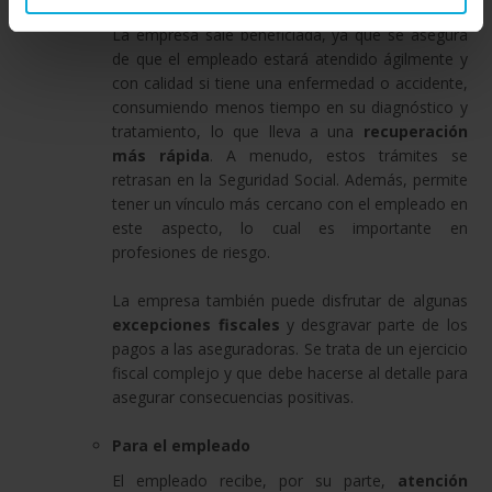
La empresa sale beneficiada, ya que se asegura
de que el empleado estará atendido ágilmente y
con calidad si tiene una enfermedad o accidente,
consumiendo menos tiempo en su diagnóstico y
tratamiento, lo que lleva a una
recuperación
más rápida
. A menudo, estos trámites se
retrasan en la Seguridad Social. Además, permite
tener un vínculo más cercano con el empleado en
este aspecto, lo cual es importante en
profesiones de riesgo.
La empresa también puede disfrutar de algunas
excepciones fiscales
y desgravar parte de los
pagos a las aseguradoras. Se trata de un ejercicio
fiscal complejo y que debe hacerse al detalle para
asegurar consecuencias positivas.
Para el empleado
El empleado recibe, por su parte,
atención