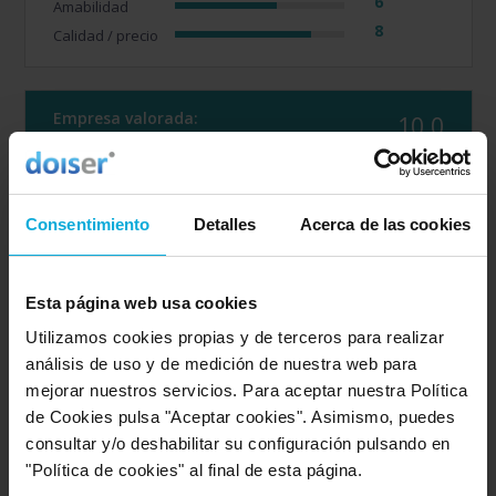
6
Amabilidad
8
Calidad / precio
Empresa valorada:
10.0
Alerta Prevenció
Opinión de: Saray
Consentimiento
Detalles
Acerca de las cookies
"El usuario no ha realizado ningun comentario".
Opinión realizada en: 20/03/2026
Esta página web usa cookies
Detalles de la puntuación
Utilizamos cookies propias y de terceros para realizar
10
análisis de uso y de medición de nuestra web para
Rapidez
mejorar nuestros servicios. Para aceptar nuestra Política
10
Amabilidad
de Cookies pulsa "Aceptar cookies". Asimismo, puedes
10
Calidad / precio
consultar y/o deshabilitar su configuración pulsando en
"Política de cookies" al final de esta página.