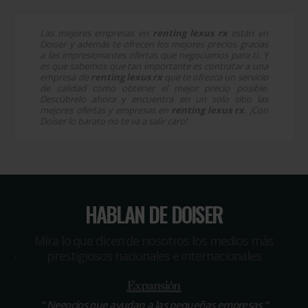
Las mejores empresas en
renting lexus rx
están en
Doiser y además te ofrecen los mejores precios gracias
a las impresionantes ofertas que negociamos para ti. Y
es que sabemos que tan importante es contratar a una
empresa de
renting lexus rx
que te ofrezca un servicio
de calidad como obtener el mejor precio posible.
Descúbrelo ahora y encuentra en un solo sitio las
mejores ofertas y empresas en
renting lexus rx
. ¡Con
Doiser lo barato no te va a salir caro!
HABLAN DE DOISER
Míra lo que dicen de nosotros los medios más
prestigiosos nacionales e internacionales
“
Negocios que ayudan a las pequeñas empresas
“