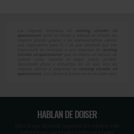
Las mejores empresas en
renting citroën c4
spacetourer
están en Doiser y además te ofrecen los
mejores precios gracias a las impresionantes ofertas
que negociamos para ti. Y es que sabemos que tan
importante es contratar a una empresa de
renting
citroën c4 spacetourer
que te ofrezca un servicio de
calidad como obtener el mejor precio posible.
Descúbrelo ahora y encuentra en un solo sitio las
mejores ofertas y empresas en
renting citroën c4
spacetourer
. ¡Con Doiser lo barato no te va a salir caro!
HABLAN DE DOISER
Míra lo que dicen de nosotros los medios más
prestigiosos nacionales e internacionales