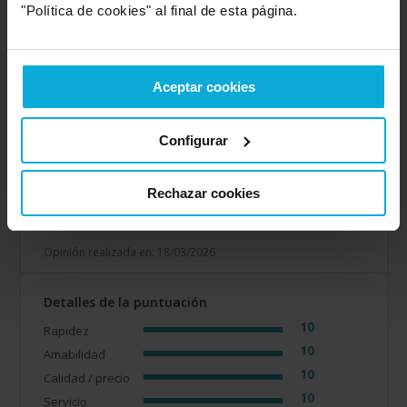
"Política de cookies" al final de esta página.
Empresa valorada:
10.0
OZONIA Consultores
Aceptar cookies
Opinión de: Anónimo
Configurar
¿Qué te ha gustado más?
El nivel de confianza que
transmite la empresa y la transparencia en el uso de la
información. Destacar la labor de Antonio Heredia que
Rechazar cookies
aporta una buena capacidad de comunicación y cercanía
con el cliente.
Opinión realizada en: 18/03/2026
Detalles de la puntuación
10
Rapidez
10
Amabilidad
10
Calidad / precio
10
Servicio