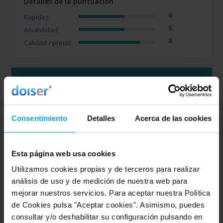
Detalles de la puntuación
6
Rapidez
6
Amabilidad
8
Calidad / precio
Empresa valorada:
10.0
Alerta Prevenció
Opinión de: Saray
Consentimiento
Detalles
Acerca de las cookies
"El usuario no ha realizado ningun comentario".
Opinión realizada en: 20/03/2026
Esta página web usa cookies
Utilizamos cookies propias y de terceros para realizar
Detalles de la puntuación
análisis de uso y de medición de nuestra web para
10
Rapidez
mejorar nuestros servicios. Para aceptar nuestra Política
10
de Cookies pulsa "Aceptar cookies". Asimismo, puedes
Amabilidad
10
consultar y/o deshabilitar su configuración pulsando en
Calidad / precio