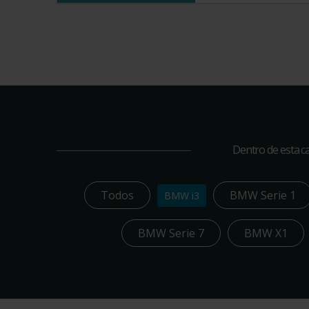
Dentro de esta ca
Todos
BMW Serie 1
BMW i3
BMW Serie 7
BMW X1