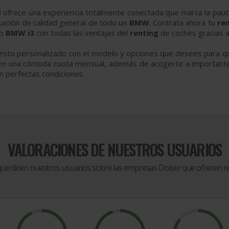
3
ofrece una experiencia totalmente conectada que marca la paut
nsación de calidad general de todo un
BMW
. Contrata ahora tu
re
io
BMW i3
con todas las ventajas del
renting
de coches gracias a
uesto personalizado con el modelo y opciones que desees para q
 en una cómoda cuota mensual, además de acogerte a importantes b
 perfectas condiciones.
VALORACIONES DE NUESTROS USUARIOS
que dicen nuestros usuarios sobre las empresas Doiser que ofrecen
r