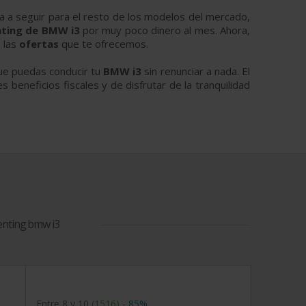
a a seguir para el resto de los modelos del mercado,
nting de BMW i3
por muy poco dinero al mes. Ahora,
 las
ofertas
que te ofrecemos.
ue puedas conducir tu
BMW i3
sin renunciar a nada. El
eneficios fiscales y de disfrutar de la tranquilidad
enting bmw i3
Entre 8 y 10
(1516)
-
85%