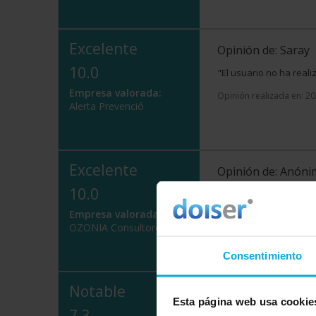
Excelente
Opinión de: Saray
10.0
"El usuario no ha real
Empresa valorada:
Opinión realizada en: 2
Alerta Prevenció
Excelente
Opinión de: Anón
10.0
¿Qué te ha gustado
el uso de la informaci
Empresa valorada:
de comunicación y cerca
OZONIA Consultores
Opinión realizada en: 1
Consentimiento
Notable
Opinión de: José
Esta página web usa cookie
7.3
"El usuario no ha real