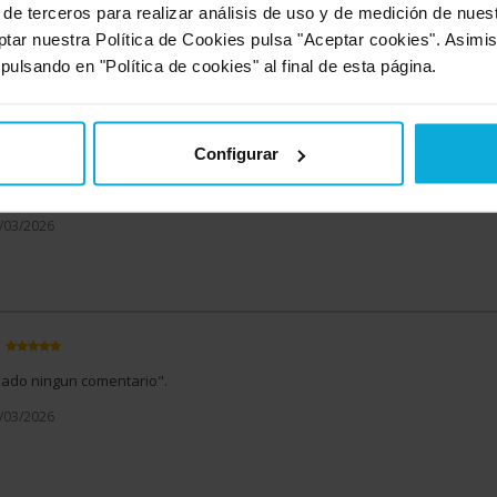
 de terceros para realizar análisis de uso y de medición de nue
8/03/2026
ptar nuestra Política de Cookies pulsa "Aceptar cookies". Asimi
re esta oferta
 pulsando en "Política de cookies" al final de esta página.
bal
Configurar
izado ningun comentario".
3/03/2026
izado ningun comentario".
1/03/2026