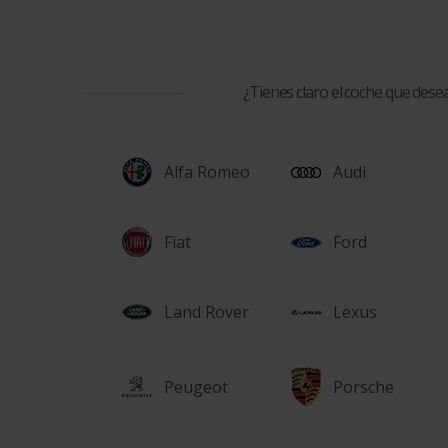
¿Tienes claro el coche que dese
Alfa Romeo
Audi
Fiat
Ford
Land Rover
Lexus
Peugeot
Porsche