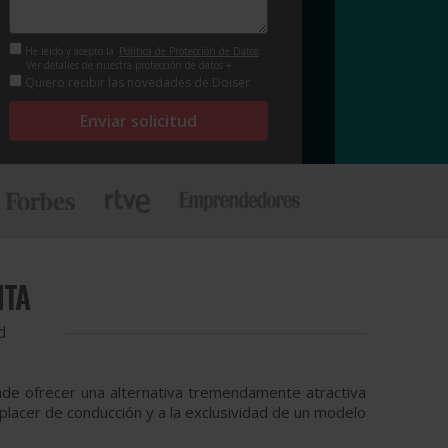
He leído y acepto la
Política de Protección de Datos
Ver detalles de nuestra protección de datos +
Quiero recibir las novedades de Doiser
Enviar solicitud
NTA
d
nde ofrecer una alternativa tremendamente atractiva
 placer de conducción y a la exclusividad de un modelo