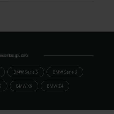
cesitas, ¡púlsalo!
BMW Serie 5
BMW Serie 6
5
BMW X6
BMW Z4