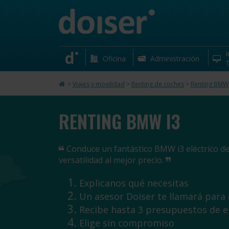
I
Oficina
Administración
T
>
Viajes y movilidad
>
Renting de coches
>
Renting BMW
RENTING BMW I3
Conduce un fantástico BMW i3 eléctrico de 
versatilidad al mejor precio.
Explicanos qué necesitas
Un asesor Doiser te llamará para
Recibe hasta 3 presupuestos de 
Elige sin compromiso