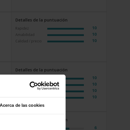
Detalles de la puntuación
10
Rapidez
10
Amabilidad
10
Calidad / precio
Detalles de la puntuación
10
Rapidez
n
10
Amabilidad
10
Calidad / precio
10
Servicio
Acerca de las cookies
Detalles de la puntuación
6
Rapidez