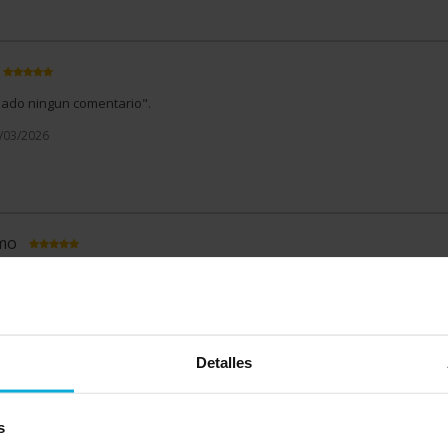
izado ningun comentario".
0/03/2026
imo
 más?
El nivel de confianza que transmite la empresa y la transparencia e
ón. Destacar la labor de Antonio Heredia que aporta una buena capacidad
nía con el cliente.
8/03/2026
Detalles
s
izado ningun comentario".