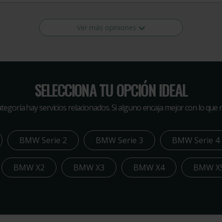
Ver más opiniones
SELECCIONA TU OPCIÓN IDEAL
tegoría hay servicios relacionados. Si alguno encaja mejor con lo que ne
BMW Serie 2
BMW Serie 3
BMW Serie 4
BMW X2
BMW X3
BMW X4
BMW X