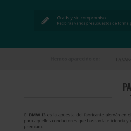
Gratis y sin compromiso
Recibirás varios presupuestos de forma g
Hemos aparecido en:
P
El
BMW i3
es la apuesta del fabricante alemán en e
para aquellos conductores que buscan la eficiencia y 
premium.