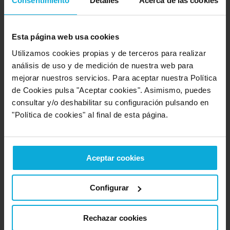
Consentimiento
Detalles
Acerca de las cookies
Opinión de: Anónimo
¿Qué te ha gustado más?
rapidez pero precio elevado
para mis necesidades...en el aparyado calidad precio he
Esta página web usa cookies
puntuqdo bajo porque el precio me parecio excesivo...la
Utilizamos cookies propias y de terceros para realizar
calidad la ignoro puesto que no contrate
análisis de uso y de medición de nuestra web para
mejorar nuestros servicios. Para aceptar nuestra Política
Detalles de la puntuación
de Cookies pulsa "Aceptar cookies". Asimismo, puedes
consultar y/o deshabilitar su configuración pulsando en
10
Rapidez
"Política de cookies" al final de esta página.
10
Amabilidad
4
Calidad / precio
Aceptar cookies
Opinión de: Anónimo
Configurar
¿Qué te ha gustado más?
han ajustado muy bien el
presupuesto a mis requisitos
Rechazar cookies