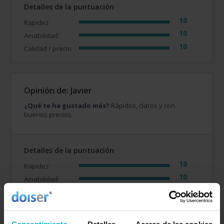
Detalles de la puntuación
10
Rapidez
10
Amabilidad
10
Calidad / precio
Opinión de: Javier
¿Qué te ha gustado más?
Rápidos, claros y con
buenos precios.
Detalles de la puntuación
10
Rapidez
10
Amabilidad
10
Calidad / precio