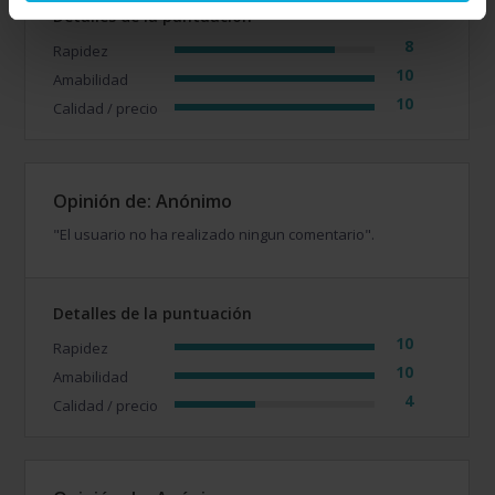
Detalles de la puntuación
8
Rapidez
10
Amabilidad
10
Calidad / precio
Opinión de: Anónimo
"El usuario no ha realizado ningun comentario".
Detalles de la puntuación
10
Rapidez
10
Amabilidad
4
Calidad / precio