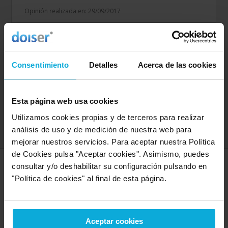
Opinión realizada en: 29/09/2017
Detalles de la puntuación
6
Rapidez
Consentimiento
Detalles
Acerca de las cookies
8
Amabilidad
4
Calidad / precio
4
Oferta ofrecida
Esta página web usa cookies
6
Servicio
Utilizamos cookies propias y de terceros para realizar
análisis de uso y de medición de nuestra web para
mejorar nuestros servicios. Para aceptar nuestra Política
de Cookies pulsa "Aceptar cookies". Asimismo, puedes
consultar y/o deshabilitar su configuración pulsando en
SERVICIOS MÁS DEMANDADOS
"Política de cookies" al final de esta página.
En Doiser encontrarás todo lo que necesites
para tu empresa, pero estos son los servicios
TOP del momento
Aceptar cookies