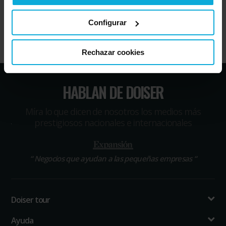
Servicios más demandados
Configurar
Rechazar cookies
HABLAN DE DOISER
Míra lo que dicen de nosotros los medios más
prestigiosos nacionales e internacionales
“
Negocios que ayudan a las pequeñas empresas
“
Doiser tour
Ayuda