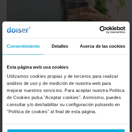
Dispensadores de agua conectados a la red
Descubre la forma más sana de beber agua en la
Consentimiento
Detalles
Acerca de las cookies
oficina con las soluciones de Dame Agua
Esta página web usa cookies
3 meses gratis
19
'
9
€/
mes
desde
Utilizamos cookies propias y de terceros para realizar
análisis de uso y de medición de nuestra web para
Ver oferta
mejorar nuestros servicios. Para aceptar nuestra Política
de Cookies pulsa "Aceptar cookies". Asimismo, puedes
consultar y/o deshabilitar su configuración pulsando en
"Política de cookies" al final de esta página.
SERVICIOS MÁS DEMANDADOS
En Doiser encontrarás todo lo que necesites