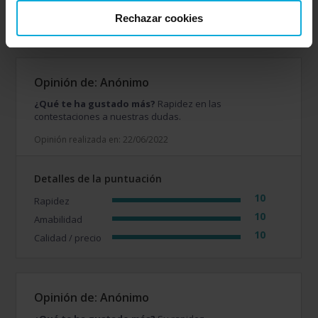
8
Amabilidad
Rechazar cookies
6
Calidad / precio
Opinión de: Anónimo
¿Qué te ha gustado más?
Rapidez en las
contestaciones a nuestras dudas.
Opinión realizada en: 22/06/2022
Detalles de la puntuación
10
Rapidez
10
Amabilidad
10
Calidad / precio
Opinión de: Anónimo