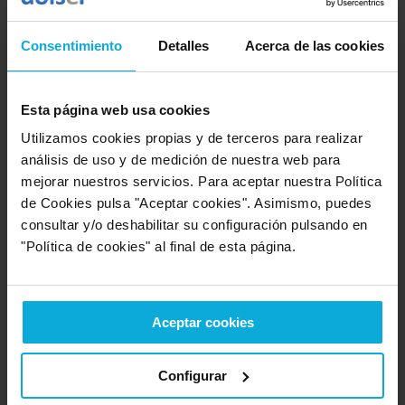
¿Qué te ha gustado más?
Han sido rápidos y te buscan
las soluciones a tus necesidades
Consentimiento
Detalles
Acerca de las cookies
Opinión realizada en: 30/11/2022
Detalles de la puntuación
Esta página web usa cookies
10
Rapidez
Utilizamos cookies propias y de terceros para realizar
10
Amabilidad
análisis de uso y de medición de nuestra web para
10
Calidad / precio
mejorar nuestros servicios. Para aceptar nuestra Política
de Cookies pulsa "Aceptar cookies". Asimismo, puedes
consultar y/o deshabilitar su configuración pulsando en
"Política de cookies" al final de esta página.
Opinión de: Anónimo
¿Qué te ha gustado más?
Amabilidad y rapidez
Opinión realizada en: 14/07/2022
Aceptar cookies
Detalles de la puntuación
Configurar
6
Rapidez