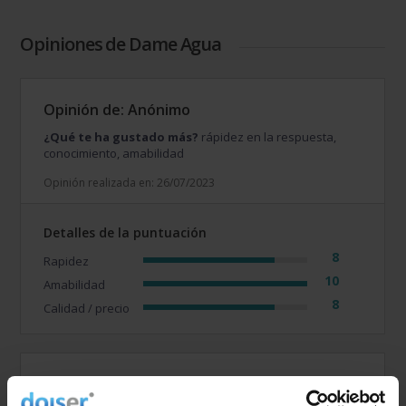
Opiniones de Dame Agua
Opinión de: Anónimo
¿Qué te ha gustado más?
rápidez en la respuesta,
conocimiento, amabilidad
Opinión realizada en: 26/07/2023
Detalles de la puntuación
8
Rapidez
10
Amabilidad
8
Calidad / precio
Opinión de: Anónimo