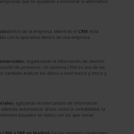
e empresas que te ayudarán a encontrar la alternativa
sos
dentro de la empresa. Mientras el
CRM
está
das con la operativa dentro de una empresa.
comerciales
, organizando la información de clientes
atización de procesos. Un sistema CRM es una de las
 también analizar los datos a nivel macro y micro y
riales
, agilizando el intercambio de información
 además automatizar áreas como la contabilidad, la
ar informes basados en datos con los que tomar
u CRM y ERP en Madrid
con las mejores condiciones