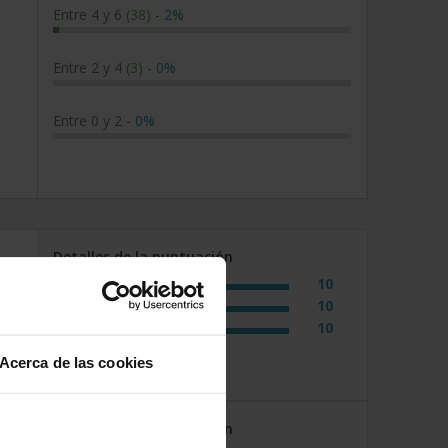
Entre 4 y 6
(38)
-
2%
Entre 2 y 4
(3)
-
0%
Entre 0 y 2
-
0%
Detalles de la puntuación
10
Rapidez
10
Amabilidad
10
Calidad / precio
Acerca de las cookies
Detalles de la puntuación