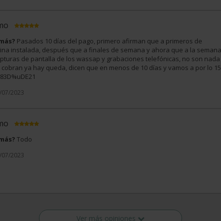
imo
 más?
Pasados 10 días del pago, primero afirman que a primeros de
na instalada, después que a finales de semana y ahora que a la seman
apturas de pantalla de los wassap y grabaciones telefónicas, no son nada
te cobran ya hay queda, dicen que en menos de 10 días y vamos a por lo 15
uD83D%uDE21
9/07/2023
imo
 más?
Todo
2/07/2023
Ver más opiniones