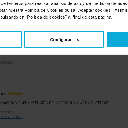
 de terceros para realizar análisis de uso y de medición de nue
 más?
Han sido muy rápidos en contactar conmigo
ptar nuestra Política de Cookies pulsa "Aceptar cookies". Asimi
1/01/2024
 pulsando en "Política de cookies" al final de esta página.
Configurar
imo
 más?
No lo sé todavía no se han puesto en contacto, cobrar si
1/08/2023
imo
 más?
MUY BUENA ATENCIÓN DE LA PERSONA QUE NOS ATENDIÓ
1/08/2023
re esta oferta