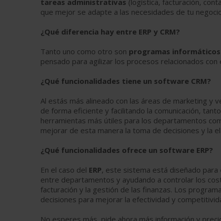
tareas administrativas
(logística, facturación, co
que mejor se adapte a las necesidades de tu negocio
¿Qué diferencia hay entre ERP y CRM?
Tanto uno como otro son
programas informáticos 
pensado para agilizar los procesos relacionados con e
¿Qué funcionalidades tiene un software CRM?
Al estás más alineado con las áreas de marketing y v
de forma eficiente y facilitando la comunicación, ta
herramientas más útiles para los departamentos comer
mejorar de esta manera la toma de decisiones y la e
¿Qué funcionalidades ofrece un software ERP?
En el caso del
ERP
, este sistema está diseñado para
entre departamentos y ayudando a controlar los cost
facturación y la gestión de las finanzas. Los progra
decisiones para mejorar la efectividad y competitivid
No esperes más, pide ahora más información y preci