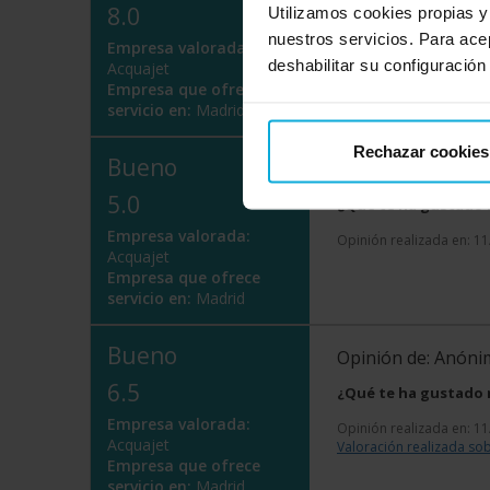
8.0
Utilizamos cookies propias y
¿Qué te ha gustado
nuestros servicios. Para ace
Empresa valorada:
Opinión realizada en: 3
deshabilitar su configuración
Acquajet
Empresa que ofrece
servicio en:
Madrid
Rechazar cookies
Bueno
Opinión de: Anón
5.0
¿Qué te ha gustado
Empresa valorada:
Opinión realizada en: 1
Acquajet
Empresa que ofrece
servicio en:
Madrid
Bueno
Opinión de: Anón
6.5
¿Qué te ha gustado
Empresa valorada:
Opinión realizada en: 1
Acquajet
Valoración realizada sob
Empresa que ofrece
servicio en:
Madrid