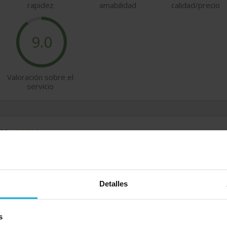
rapidez
amabilidad
calidad/precio
9.0
Valoración sobre el
servicio
imo
 más?
Calidad-precio
3/02/2024
Detalles
s
imo