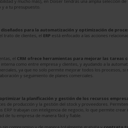
ntabilidad y mucho más), en Doiser tendrás una amplia selección d
 y a tu presupuesto.
diseñados para la automatización y optimización de proce
l trato de clientes, el
ERP
está enfocado a las acciones relaciona
entas, el
CRM ofrece herramientas para mejorar las tareas 
nto interna como entre empresa y clientes, y ayudando a la autom
ciales, ya que no solo permite mejorar todos los procesos, si no
laboración y seguimiento de planes comerciales.
optimizar la planificación y gestión de los recursos empresa
es de producción y la gestión del stock y proveedores. Permiten
mas ERP trabajan con inteligencia de negocio, lo que permite cre
ad de tu empresa de manera fácil y fiable.
o sin compromiso y de manera totalmente gratuita y
contrata t