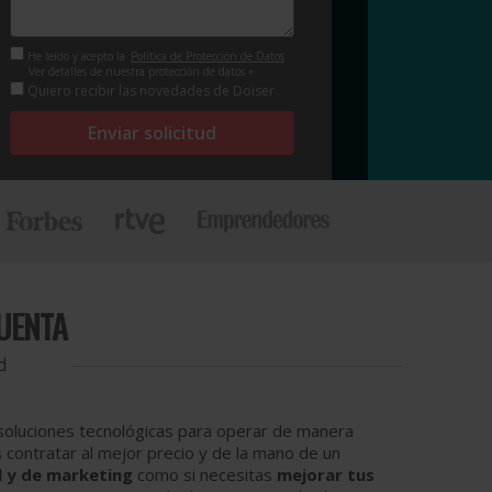
He leído y acepto la
Política de Protección de Datos
Ver detalles de nuestra protección de datos +
Quiero recibir las novedades de Doiser
Enviar solicitud
UENTA
d
s soluciones tecnológicas para operar de manera
s contratar al mejor precio y de la mano de un
l y de marketing
como si necesitas
mejorar tus