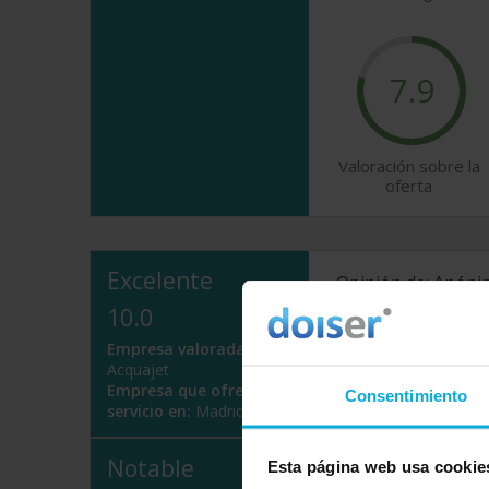
7.9
Valoración sobre la
oferta
Excelente
Opinión de: Anón
10.0
¿Qué te ha gustado
Empresa valorada:
Opinión realizada en: 2
Acquajet
Empresa que ofrece
Consentimiento
servicio en:
Madrid
Notable
Esta página web usa cookie
Opinión de: Anón