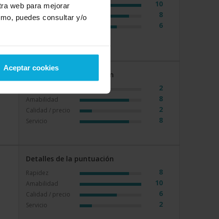
10
Rapidez
stra web para mejorar
8
Amabilidad
smo, puedes consultar y/o
6
Calidad / precio
Aceptar cookies
Detalles de la puntuación
2
Rapidez
8
Amabilidad
2
Calidad / precio
8
Servicio
Detalles de la puntuación
8
Rapidez
10
Amabilidad
6
Calidad / precio
2
Servicio