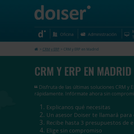
I
Oficina
Administración
T
>
CRM y ERP
>
CRM y ERP en Madrid
CRM Y ERP EN MADRID
Disfruta de las últimas soluciones CRM y 
rápidamente. Infórmate ahora sin comprom
Explicanos qué necesitas
Un asesor Doiser te llamará para
Recibe hasta 3 presupuestos de 
Elige sin compromiso