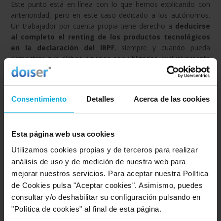
Este punto está en línea con lo que hemos explicando con
anterioridad, pero en este caso dedicado a los autónomos.
Un trabajador por cuenta propia tiene derecho a
deducirse
al completo el renting de los productos tecnológicos
en la declaración del IRPF
, siempre y cuando pueda
demostrar que dichos equipos son utilizados exclusivamente
para el devenir diario de su actividad empresarial.
Durabilidad del contrato
Consentimiento
Detalles
Acerca de las cookies
El
renting tecnológico
tiene su fundamento en una
Esta página web usa cookies
duración pensada a corto o medio plazo. Por lo general, se
Utilizamos cookies propias y de terceros para realizar
estipula una
duración que oscila entre los 12 y los 60
meses
, por tanto, las personas que deciden decantarse por
análisis de uso y de medición de nuestra web para
esta modalidad gozan de seguridad para seguir
mejorar nuestros servicios. Para aceptar nuestra Política
beneficiándose de este servicio en el tiempo.
de Cookies pulsa "Aceptar cookies". Asimismo, puedes
consultar y/o deshabilitar su configuración pulsando en
"Política de cookies" al final de esta página.
Fácil control de gastos con cuotas fijas con todo