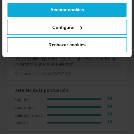
10
Calidad / precio
Aceptar cookies
10
Servicio
Configurar
Opinión de: Sara Ruiz
Rechazar cookies
¿Qué te ha gustado más?
La atención ha sido
exquisita. Presupuesto pasado con mucha agilidad , la
relación calidad precio me parece que es extraordinaria.
En definitiva una buena elección.
Opinión realizada en: 09/03/2022
Detalles de la puntuación
10
Rapidez
10
Amabilidad
10
Calidad / precio
10
Servicio