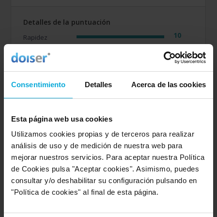
Detalles de la puntuación
10
Rapidez
10
Amabilidad
10
Calidad / precio
Consentimiento
Detalles
Acerca de las cookies
Opinión de: Sara Ruiz
¿Qué te ha gustado más?
La amabilidad en la llamada
Esta página web usa cookies
ha sido exquisita. El presupuesto correcto respecto.
Utilizamos cookies propias y de terceros para realizar
Calidad/precio. Servicio completo y de calidad.
Recomendable
análisis de uso y de medición de nuestra web para
mejorar nuestros servicios. Para aceptar nuestra Política
Opinión realizada en: 09/03/2022
de Cookies pulsa "Aceptar cookies". Asimismo, puedes
consultar y/o deshabilitar su configuración pulsando en
Detalles de la puntuación
"Política de cookies" al final de esta página.
10
Rapidez
10
Amabilidad