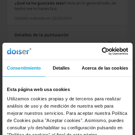
¿Qué te ha gustado más?
Hola en lo general todo, de
hecho me lo hacen la p
Opinión realizada en: 22/02/2019
Detalles de la puntuación
10
Rapidez
10
Amabilidad
8
Calidad / precio
8
Oferta ofrecida
Consentimiento
Detalles
Acerca de las cookies
10
Servicio
Esta página web usa cookies
Utilizamos cookies propias y de terceros para realizar
Opinión de: Anónimo
análisis de uso y de medición de nuestra web para
¿Qué te ha gustado más?
Muy profesionales en su
mejorar nuestros servicios. Para aceptar nuestra Política
trato y buenas referencias en cuanto a trabajos previos.
de Cookies pulsa "Aceptar cookies". Asimismo, puedes
Opinión realizada en: 12/03/2018
consultar y/o deshabilitar su configuración pulsando en
"Política de cookies" al final de esta página.