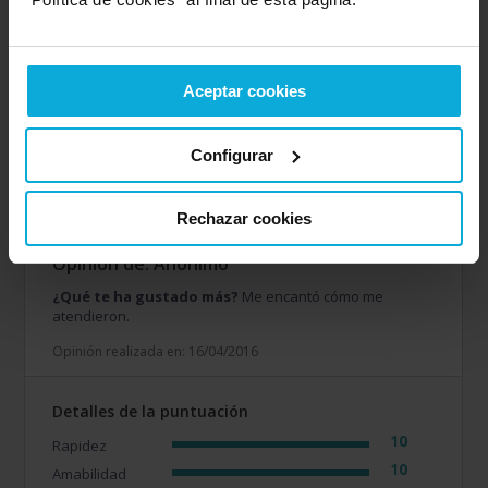
Detalles de la puntuación
10
Rapidez
10
Amabilidad
Aceptar cookies
10
Calidad / precio
8
Oferta ofrecida
Configurar
10
Servicio
Rechazar cookies
Opinión de: Anónimo
¿Qué te ha gustado más?
Me encantó cómo me
atendieron.
Opinión realizada en: 16/04/2016
Detalles de la puntuación
10
Rapidez
10
Amabilidad