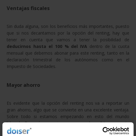
Ventajas fiscales
Sin duda alguna, son los beneficios más importantes, puesto
que si nos decantamos por la opción del renting, hay que
tener en cuenta que vamos a tener la posibilidad de
deducirnos hasta el 100 % del IVA
dentro de la cuota
mensual que debemos abonar para este renting, tanto en la
declaración trimestral de los autónomos como en el
Impuesto de Sociedades.
Mayor ahorro
Es evidente que la opción del renting nos va a reportar un
gran ahorro, algo que se convierte en una excelente ventaja.
Sobre todo si estamos empezando en esto del mundo
laboral. ¿Por qué se consigue un mayor ahorro? La respuesta
es sencilla: porque cuando escoges un vehículo de renting
no