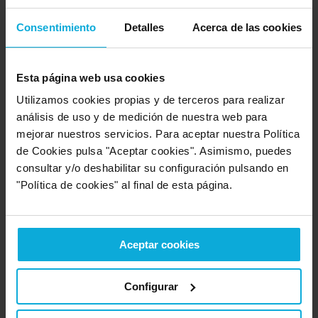
estás obligado a pagar ninguna entrada
, con lo cual no
tendrás que desembolsar una importante suma de dinero
Consentimiento
Detalles
Acerca de las cookies
para comenzar a utilizar el coche. De igual modo,
tampoco
tendrás que pagar una cuota final
.
Esta página web usa cookies
Cuota fija
Utilizamos cookies propias y de terceros para realizar
análisis de uso y de medición de nuestra web para
Otra de las ventajas a destacar del renting. La
cuota que
mejorar nuestros servicios. Para aceptar nuestra Política
tenemos que pagar de manera mensual es fija
, lo que
de Cookies pulsa "Aceptar cookies". Asimismo, puedes
quiere decir que no vamos a tener que abonar otros pagos
consultar y/o deshabilitar su configuración pulsando en
adicionales. O sea, a la hora de elegir un renting,
tenemos lo
"Política de cookies" al final de esta página.
que se suele decir un «todo incluido»
o, lo que es lo
mismo, no estamos obligados a pagar imprevistos, averías,
impuestos o incluso el mantenimiento. En todos los precios
de renting que se ofrecen, estos gastos de más, se incluyen.
Aceptar cookies
Flexibilidad en ofertas de renting
Configurar