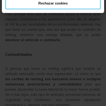
Rechazar cookies
Un contrato de renting es realmente flexible, debido a que se
realiza de manera
totalmente personalizada
. ¿Por qué?
Pues porque este tipo de contratos busca el ofrecer unas
mejores condiciones a los autónomos y por ello se adaptan
al 100 % a las necesidades de los profesionales. Además, hay
que tener en cuenta que, una vez que acabe tu contrato de
renting, tenemos una ventaja añadida, que es poder
devolver el vehículo o cambiarlo
.
Comodidades
Si piensas que hacer un renting significa que tendrás un
vehículo anticuado, estás muy equivocado. Lo cierto es que
los coches de renting son bastante nuevos e incluyen
numerosas prestaciones y comodidades
para que
puedas desarrollar tu tarea laboral de la mejor forma posible.
Sin ir más lejos, este tipo de vehículos presentan sistemas de
seguridad muy modernos, una excelente equipación
tecnológica y, además, son muy eficientes.