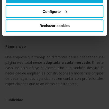
Dentro de la propia empresa también puede aparecer la
Configurar
necesidad de intercambiar documentación entre sedes de
diferentes países. Recurrir el traductor de Google no es la
solución fiable, por lo que este caso es otro buen ejemplo de
Rechazar cookies
cuándo contratar los servicios de una empresa de traducción.
Página web
Una empresa que trabaje en diferentes países debe tener una
página web totalmente
adaptada a cada mercado
. En este
caso, no solo influye el idioma, sino que también destaca la
necesidad de emplear las construcciones y modismos propios
de cada lugar. Las agencias suelen contar con profesionales
especializados que te ayudarán en esta tarea.
Publicidad