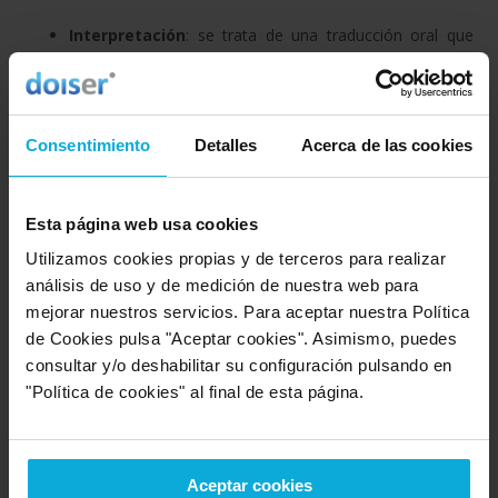
Interpretación
: se trata de una traducción oral que
sucede en vivo. Puede ser simultánea o consecutiva a
la disertación del ponente.
Consentimiento
Detalles
Acerca de las cookies
¿Cuáles son las principales tareas
que puedes encargarles?
Esta página web usa cookies
Utilizamos cookies propias y de terceros para realizar
Documentos oficiales
análisis de uso y de medición de nuestra web para
mejorar nuestros servicios. Para aceptar nuestra Política
Para la presentación de documentos oficiales en el nuevo
de Cookies pulsa "Aceptar cookies". Asimismo, puedes
idioma, como puede ser el de las cuentas de la empresa en
consultar y/o deshabilitar su configuración pulsando en
procesos mercantiles internacionales, es imprescindible
recurrir a
traductores profesionales
. Y es posible que
"Política de cookies" al final de esta página.
necesites una traducción jurada.
Aceptar cookies
Documentación interna