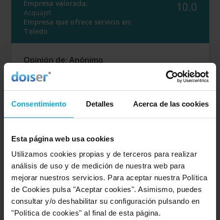
Empresa valorada:
10.0
Acquajet
Empresa que ofrece servicio en:
Toledo
Opinión de: Anónimo
¿Qué te ha gustado más?
Calidad-precio
Opinión realizada en: 23/02/2024
Consentimiento
Detalles
Acerca de las cookies
Detalles de la puntuación
10
Rapidez
Esta página web usa cookies
10
Amabilidad
Utilizamos cookies propias y de terceros para realizar
10
Calidad / precio
análisis de uso y de medición de nuestra web para
mejorar nuestros servicios. Para aceptar nuestra Política
de Cookies pulsa "Aceptar cookies". Asimismo, puedes
Empresa valorada:
8.0
consultar y/o deshabilitar su configuración pulsando en
Acquajet
"Política de cookies" al final de esta página.
Empresa que ofrece servicio en: