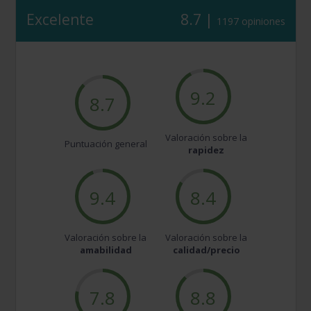
Excelente
8.7 |
1197 opiniones
9.2
8.7
Valoración sobre la
Puntuación general
rapidez
9.4
8.4
Valoración sobre la
Valoración sobre la
amabilidad
calidad/precio
7.8
8.8