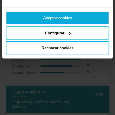
Toledo
Opinión de: Anónimo
Aceptar cookies
¿Qué te ha gustado más?
Han sido muy rápidos en
contactar conmigo
Configurar
Opinión realizada en: 31/01/2024
Rechazar cookies
Detalles de la puntuación
10
Rapidez
8
Amabilidad
6
Calidad / precio
Empresa valorada:
5.0
Acquajet
Empresa que ofrece servicio en:
Toledo