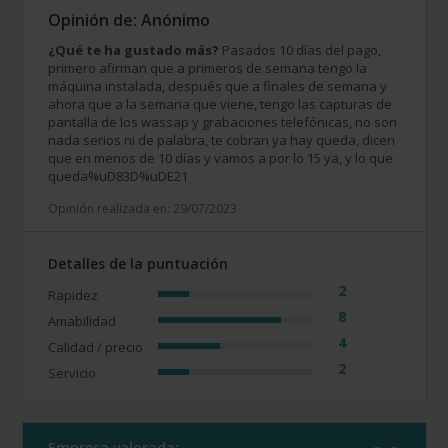
Opinión de: Anónimo
¿Qué te ha gustado más?
Pasados 10 días del pago,
primero afirman que a primeros de semana tengo la
máquina instalada, después que a finales de semana y
ahora que a la semana que viene, tengo las capturas de
pantalla de los wassap y grabaciones telefónicas, no son
nada serios ni de palabra, te cobran ya hay queda, dicen
que en menos de 10 días y vamos a por lo 15 ya, y lo que
queda%uD83D%uDE21
Opinión realizada en: 29/07/2023
Detalles de la puntuación
2
Rapidez
8
Amabilidad
4
Calidad / precio
2
Servicio
Empresa valorada: