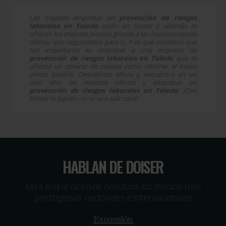
Las mejores empresas en
prevención de riesgos
laborales en Toledo
están en Doiser y además te
ofrecen los mejores precios gracias a las impresionantes
ofertas que negociamos para ti. Y es que sabemos que
tan importante es contratar a una empresa de
prevención de riesgos laborales en Toledo
que te
ofrezca un servicio de calidad como obtener el mejor
precio posible. Descúbrelo ahora y encuentra en un
solo sitio las mejores ofertas y empresas en
prevención de riesgos laborales en Toledo
. ¡Con
Doiser lo barato no te va a salir caro!
HABLAN DE DOISER
Míra lo que dicen de nosotros los medios más
prestigiosos nacionales e internacionales