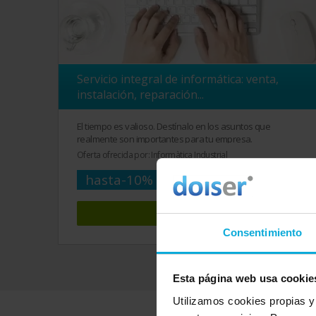
Servicio integral de informática: venta,
instalación, reparación...
El tiempo es valioso. Destínalo en los asuntos que
realmente son importantes para tu empresa.
Oferta ofrecida por: Informàtica Industrial
hasta
-10%
Ver oferta
Consentimiento
Esta página web usa cookie
Utilizamos cookies propias y