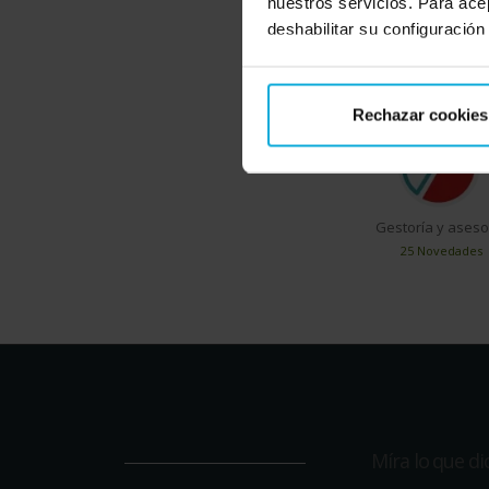
nuestros servicios. Para ace
deshabilitar su configuración
En Doiser encontra
Rechazar cookies
Gestoría y aseso
25 Novedades
Míra lo que d