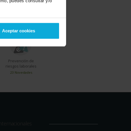
smo, puedes consultar y/o
ios TOP del momento
Aceptar cookies
Prevención de
riesgos laborales
23 Novedades
nternacionales