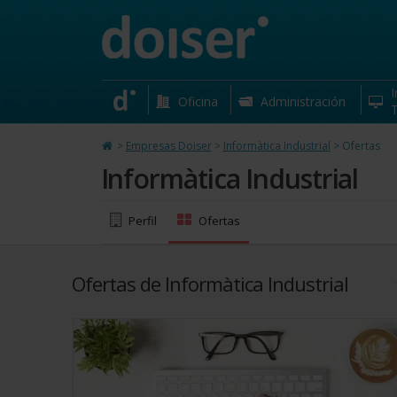
Informàtica Industrial
C/ Volta, 202 Barcelona
I
Oficina
Administración
T
>
Empresas Doiser
>
Informàtica Industrial
>
Ofertas
Informàtica Industrial
Perfil
Ofertas
Ofertas de Informàtica Industrial