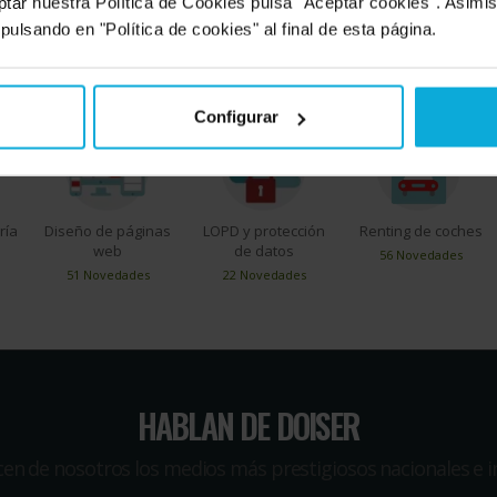
ptar nuestra Política de Cookies pulsa "Aceptar cookies". Asimi
SERVICIOS MÁS DEMANDADOS
 pulsando en "Política de cookies" al final de esta página.
rás todo lo que necesites para tu empresa, pero estos son los servic
Configurar
ría
Diseño de páginas
LOPD y protección
Renting de coches
web
de datos
56 Novedades
51 Novedades
22 Novedades
HABLAN DE DOISER
icen de nosotros los medios más prestigiosos nacionales e i