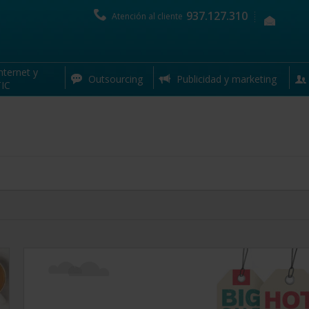
937.127.310
Atención al cliente
hasta
10% 
nternet y
Outsourcing
Publicidad y marketing
IC