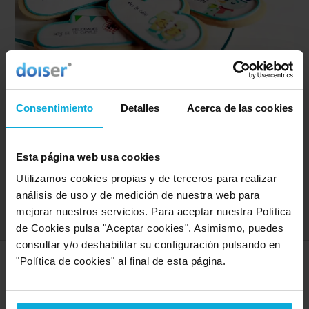
Galletas con publicidad de tu empresa
¡Galletas personalizadas! Ideal para tus eventos de
Consentimiento
Detalles
Acerca de las cookies
empresa o para regalar a clientes o empleados
Esta página web usa cookies
-10%
Utilizamos cookies propias y de terceros para realizar
análisis de uso y de medición de nuestra web para
Ver oferta
mejorar nuestros servicios. Para aceptar nuestra Política
de Cookies pulsa "Aceptar cookies". Asimismo, puedes
consultar y/o deshabilitar su configuración pulsando en
"Política de cookies" al final de esta página.
SERVICIOS MÁS DEMANDADOS
En Doiser encontrarás todo lo que necesites