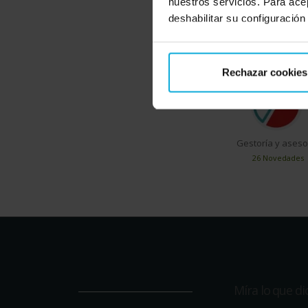
nuestros servicios. Para ace
deshabilitar su configuración
En Doiser encontra
Rechazar cookies
Gestoría y aseso
26 Novedades
Míra lo que d