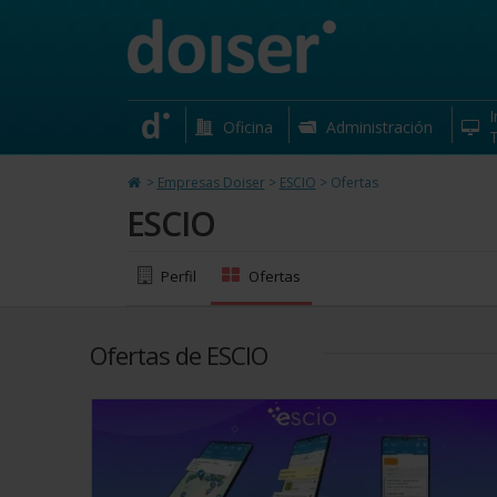
ESCIO
Carrer Puig d'en Rigau, 4 Girona
I
Oficina
Administración
T
>
Empresas Doiser
>
ESCIO
>
Ofertas
ESCIO
Perfil
Ofertas
Ofertas de ESCIO