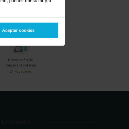
smo, puedes consultar y/o
ios TOP del momento
Aceptar cookies
Prevención de
riesgos laborales
24 Novedades
nternacionales