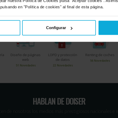
ptar nuestra Política de Cookies pulsa "Aceptar cookies". Asimi
SERVICIOS MÁS DEMANDADOS
 pulsando en "Política de cookies" al final de esta página.
rás todo lo que necesites para tu empresa, pero estos son los servic
Configurar
ría
Diseño de páginas
LOPD y protección
Renting de coches
web
de datos
56 Novedades
51 Novedades
22 Novedades
HABLAN DE DOISER
icen de nosotros los medios más prestigiosos nacionales e i