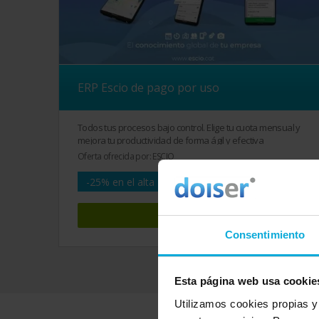
ERP Escio de pago por uso
Todos tus procesos bajo control. Elige tu cuota mensual y
mejora tu productividad de forma ágil y efectiva
Oferta ofrecida por: ESCIO
15
€/
-25% en el alta
desde
mes
Ver oferta
Consentimiento
Esta página web usa cookie
Utilizamos cookies propias y