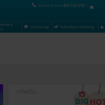
937.127.310
Atención al cliente
nternet y
Outsourcing
Publicidad y marketing
IC