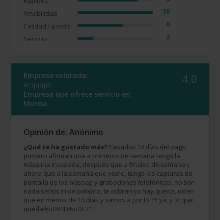
Rapidez
10
Amabilidad
6
Calidad / precio
2
Servicio
Empresa valorada:
4.0
Acquajet
Empresa que ofrece servicio en:
Murcia
Opinión de: Anónimo
¿Qué te ha gustado más?
Pasados 10 días del pago,
primero afirman que a primeros de semana tengo la
máquina instalada, después que a finales de semana y
ahora que a la semana que viene, tengo las capturas de
pantalla de los wassap y grabaciones telefónicas, no son
nada serios ni de palabra, te cobran ya hay queda, dicen
que en menos de 10 días y vamos a por lo 15 ya, y lo que
queda%uD83D%uDE21