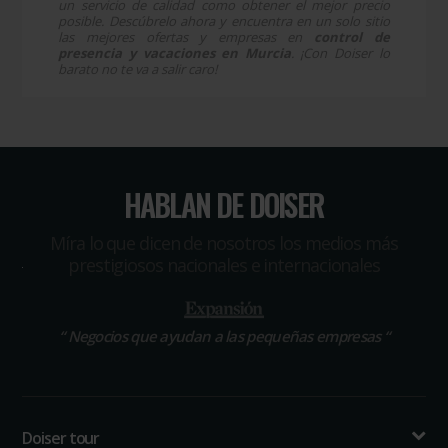
un servicio de calidad como obtener el mejor precio
posible. Descúbrelo ahora y encuentra en un solo sitio
las mejores ofertas y empresas en
control de
presencia y vacaciones en Murcia
. ¡Con Doiser lo
barato no te va a salir caro!
HABLAN DE DOISER
Míra lo que dicen de nosotros los medios más
prestigiosos nacionales e internacionales
“
Negocios que ayudan a las pequeñas empresas
“
Doiser tour