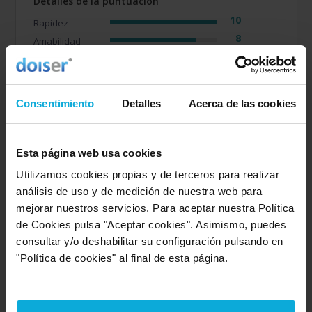
Detalles de la puntuación
10
Rapidez
8
Amabilidad
6
Calidad / precio
Consentimiento
Detalles
Acerca de las cookies
Empresa valorada:
5.0
Acquajet
Empresa que ofrece servicio en:
Murcia
Esta página web usa cookies
Utilizamos cookies propias y de terceros para realizar
Opinión de: Anónimo
análisis de uso y de medición de nuestra web para
mejorar nuestros servicios. Para aceptar nuestra Política
¿Qué te ha gustado más?
No lo sé todavía no se han
de Cookies pulsa "Aceptar cookies". Asimismo, puedes
puesto en contacto, cobrar si
consultar y/o deshabilitar su configuración pulsando en
Opinión realizada en: 11/08/2023
"Política de cookies" al final de esta página.
Detalles de la puntuación
2
Rapidez