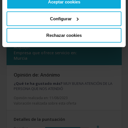
Aceptar cookies
8
Amabilidad
2
Calidad / precio
Configurar
8
Servicio
Rechazar cookies
Empresa valorada:
6.5
Acquajet
Empresa que ofrece servicio en:
Murcia
Opinión de: Anónimo
¿Qué te ha gustado más?
MUY BUENA ATENCIÓN DE LA
PERSONA QUE NOS ATENDIÓ
Opinión realizada en: 11/08/2023
Valoración realizada sobre esta oferta
Detalles de la puntuación
8