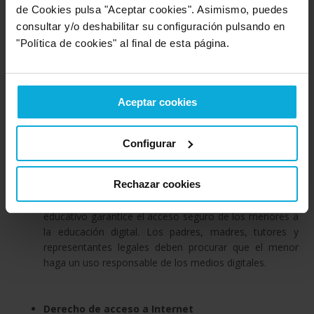
de Cookies pulsa "Aceptar cookies". Asimismo, puedes
consultar y/o deshabilitar su configuración pulsando en
Derecho al olvido en redes sociales
"Política de cookies" al final de esta página.
Es el derecho de cualquier persona a solicitar que se
supriman los datos que hubiera facilitado él o un
tercero para ser publicados en redes sociales o medios
equivalentes si son inadecuados, inexactos, o estén
Aceptar cookies
desactualizados.
Configurar
Derecho a la educación digital y protección de
menores
Rechazar cookies
En la ley se establecen requisitos para que el sistema
educativo garantice el acceso seguro de los menores a
la educación digital. Los padres, madres, tutores y
representantes legales deben procurar que el menor
haga un uso responsable de los medios digitales.
Derecho de acceso a Internet