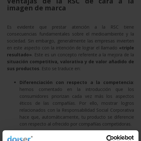
Ventajas de la RSC de cara a la
imagen de marca
Es evidente que prestar atención a la RSC tiene
consecuencias fundamentales sobre el medioambiente y la
sociedad. Sin embargo, generalmente las empresas invierten
en este aspecto con la intención de lograr el llamado
«triple
resultado»
. Este es un concepto referente a la mejora de la
situación competitiva, valorativa y de valor añadido de
sus productos
. Esto se traduce en:
Diferenciación con respecto a la competencia
:
hemos comentado en la introducción que los
consumidores priorizan cada vez más los aspectos
éticos de las compañías. Por ello, mostrar logros
relacionados con la Responsabilidad Social Corporativa
hace que, automáticamente, tu producto se diferencie
con respecto al ofrecido por compañías competidoras.
Sentimiento de simpatía en el consumidor
: