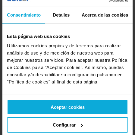
humanizar tu compañía es esencial. Frente a los
mensajes negativos que muchas veces se reciben de
Consentimiento
Detalles
Acerca de las cookies
otras fuentes con respecto al papel de las empresas, la
RSC es una baza perfecta para contrarrestarlos. Así, si
un consumidor observa que tu empresa invierte en la
Esta página web usa cookies
mejora del mundo, sentirá más empatía hacia ella.
Utilizamos cookies propias y de terceros para realizar
Aumento de los ingresos
: esta es una consecuencia
análisis de uso y de medición de nuestra web para
inmediatamente derivada de los dos puntos anteriores.
mejorar nuestros servicios. Para aceptar nuestra Política
Incluir un nuevo aspecto a tener en cuenta con
de Cookies pulsa "Aceptar cookies". Asimismo, puedes
respecto a tus productos (en concreto, el aspecto
consultar y/o deshabilitar su configuración pulsando en
ético) hace que su valor añadido aumente
"Política de cookies" al final de esta página.
exponencialmente. Eso repercute tanto en el precio
como en la cantidad de individuos interesados en
adquirir tus productos.
Aceptar cookies
¿Cómo una agencia de comunicación
te ayuda a hacer más visible la RSC?
Configurar